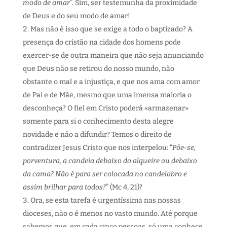
modo de amar
”. Sim, ser testemunha da proximidade
de Deus e do seu modo de amar!
Mas não é isso que se exige a todo o baptizado? A
presença do cristão na cidade dos homens pode
exercer-se de outra maneira que não seja anunciando
que Deus não se retirou do nosso mundo, não
obstante o mal e a injustiça, e que nos ama com amor
de Pai e de Mãe, mesmo que uma imensa maioria o
desconheça? O fiel em Cristo poderá «armazenar»
somente para si o conhecimento desta alegre
novidade e não a difundir? Temos o direito de
contradizer Jesus Cristo que nos interpelou: “
Põe-se,
porventura, a candeia debaixo do alqueire ou debaixo
da cama? Não é para ser colocada no candelabro e
assim brilhar para todos?
” (Mc 4, 21)?
Ora, se esta tarefa é urgentíssima nas nossas
dioceses, não o é menos no vasto mundo. Até porque
sabemos que, em cada cinco pessoas, só uma conhece