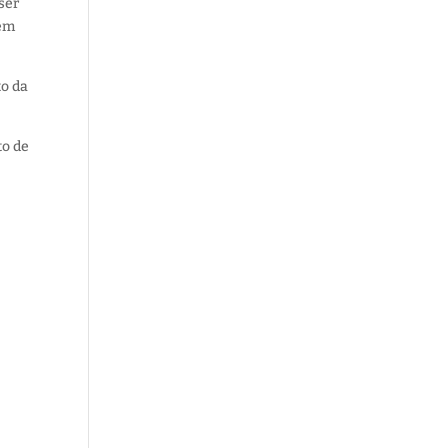
ser
dem
o da
to de