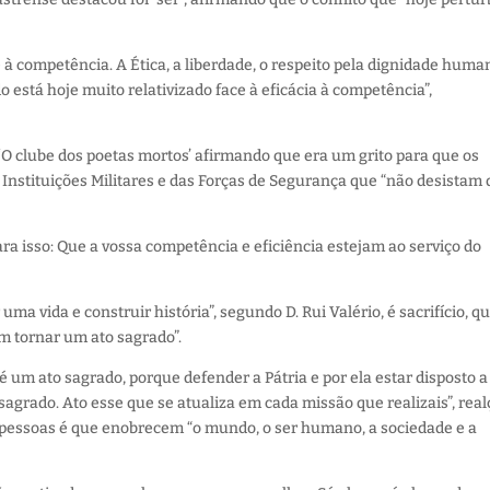
 à competência. A Ética, a liberdade, o respeito pela dignidade hum
 está hoje muito relativizado face à eficácia à competência”,
 ‘O clube dos poetas mortos’ afirmando que era um grito para que os
s Instituições Militares e das Forças de Segurança que “não desistam 
para isso: Que a vossa competência e eficiência estejam ao serviço do
uma vida e construir história”, segundo D. Rui Valério, é sacrifício, q
m tornar um ato sagrado”.
ia é um ato sagrado, porque defender a Pátria e por ela estar disposto a
grado. Ato esse que se atualiza em cada missão que realizais”, real
s pessoas é que enobrecem “o mundo, o ser humano, a sociedade e a