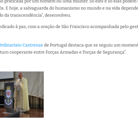
ão praticada por um homem ou uma mulher. Só eles e só elas podem 
 Vós. E hoje, a salvaguarda do humanismo no mundo e na vida depen
do da transcendência”, desenvolveu.
cado à paz, com a oração de São Francisco acompanhada pelo gest
Ordinariato Castrense
de Portugal destaca que se seguiu um momen
turo cooperante entre Forças Armadas e Forças de Segurança”.