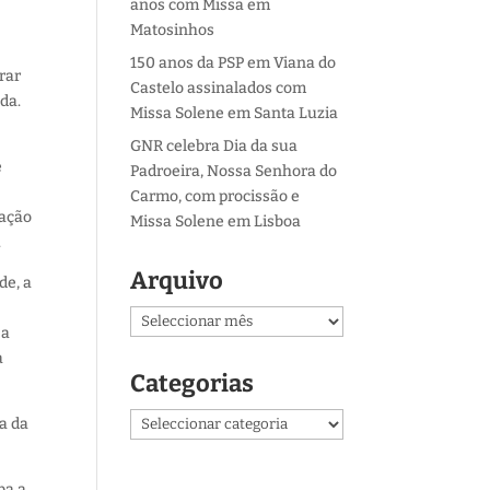
anos com Missa em
Matosinhos
150 anos da PSP em Viana do
rar
Castelo assinalados com
da.
Missa Solene em Santa Luzia
GNR celebra Dia da sua
é
Padroeira, Nossa Senhora do
Carmo, com procissão e
mação
Missa Solene em Lisboa
.
Arquivo
de, a
Arquivo
 a
a
Categorias
Categorias
a da
ba a