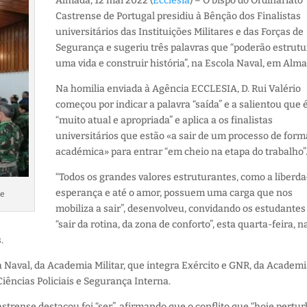
Almada, 12 mai 2022 (
Ecclesia
) – O bispo do Ordinariato
Castrense de Portugal presidiu à Bênção dos Finalistas
universitários das Instituições Militares e das Forças de
Segurança e sugeriu três palavras que “poderão estrutu
uma vida e construir história”, na Escola Naval, em Alma
Na homilia enviada à Agência ECCLESIA, D. Rui Valério
começou por indicar a palavra “saída” e a salientou que 
“muito atual e apropriada” e aplica a os finalistas
universitários que estão «a sair de um processo de for
académica» para entrar “em cheio na etapa do trabalho”
“Todos os grandes valores estruturantes, como a liberda
esperança e até o amor, possuem uma carga que nos
se
mobiliza a sair”, desenvolveu, convidando os estudantes
“sair da rotina, da zona de conforto”, esta quarta-feira, n
.
a Naval, da Academia Militar, que integra Exército e GNR, da Academi
Ciências Policiais e Segurança Interna.
strense destacou foi “ser”, afirmando que o conflito que “hoje pertur