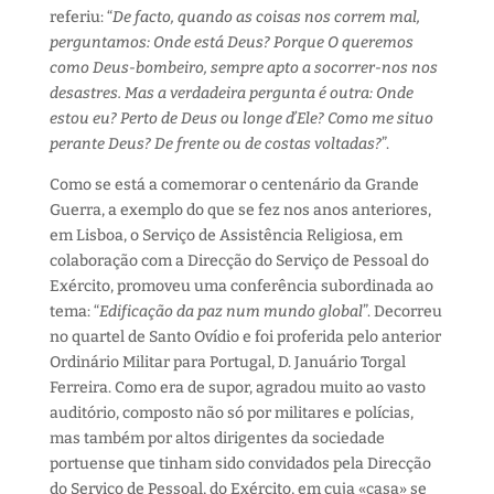
referiu: “
De facto, quando as coisas nos correm mal,
perguntamos: Onde está Deus? Porque O queremos
como Deus-bombeiro, sempre apto a socorrer-nos nos
desastres. Mas a verdadeira pergunta é outra: Onde
estou eu? Perto de Deus ou longe d’Ele? Como me situo
perante Deus? De frente ou de costas voltadas?
”.
Como se está a comemorar o centenário da Grande
Guerra, a exemplo do que se fez nos anos anteriores,
em Lisboa, o Serviço de Assistência Religiosa, em
colaboração com a Direcção do Serviço de Pessoal do
Exército, promoveu uma conferência subordinada ao
tema: “
Edificação da paz num mundo global
”. Decorreu
no quartel de Santo Ovídio e foi proferida pelo anterior
Ordinário Militar para Portugal, D. Januário Torgal
Ferreira. Como era de supor, agradou muito ao vasto
auditório, composto não só por militares e polícias,
mas também por altos dirigentes da sociedade
portuense que tinham sido convidados pela Direcção
do Serviço de Pessoal, do Exército, em cuja «casa» se