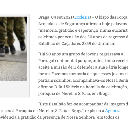
Braga, 04 set 2021 (
Ecclesia
) – O bispo das Força
Armadas e de Segurança afirmou hoje palavras
“memória, gratidão e esperança” numa eucarist
celebrada por ocasião dos 50 anos de regresso 
Batalhão de Caçadores 2859 do Ultramar.
“Há 50 anos um grupo de jovens regressava a
Portugal continental porque, antes, tinha receb
aceite a missão de ir defender a sua Pátria longe
foram. Fazemos memória de que esses jovens 
partiam sozinhos, acompanhava-os Nossa Senh
afirmou D. Rui Valério na homilia da celebração,
paróquia de Merelim S. Paio, em Braga.
“Este Batalhão fez-se acompanhar da imagem 
receu à Paróquia de Merelim S. Paio – Braga”, explicou à
Agência
evidencia a gratidão da presença de Nossa Senhora “em todos os
.