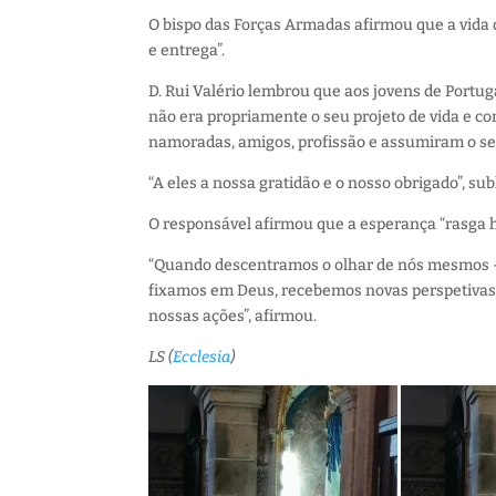
O bispo das Forças Armadas afirmou que a vida d
e entrega”.
D. Rui Valério lembrou que aos jovens de Portuga
não era propriamente o seu projeto de vida e com
namoradas, amigos, profissão e assumiram o serv
“A eles a nossa gratidão e o nosso obrigado”, su
O responsável afirmou que a esperança “rasga ho
“Quando descentramos o olhar de nós mesmos – q
fixamos em Deus, recebemos novas perspetivas e
nossas ações”, afirmou.
LS (
Ecclesia
)