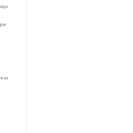
viço
 que
ra as