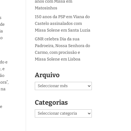
anos com Missa em
Matosinhos
150 anos da PSP em Viana do
s
Castelo assinalados com
 de
Missa Solene em Santa Luzia
ia
do
GNR celebra Dia da sua
Padroeira, Nossa Senhora do
Carmo, com procissão e
Missa Solene em Lisboa
ido e
, e
Arquivo
não
ora”,
Arquivo
 na
Categorias
de
Categorias