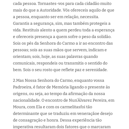
cada pessoa.
Tornastes-vos
para cada cidadão muito
mais
do
que
a A
utoridade. Vós ofereceis
aquilo de
que
a pessoa, enquanto ser em relação, necessita.
Garantis a segurança, sim, mas também protegeis a
vida
. Restituis alento a quem perdeu toda a esperança
e ofereceis presença a quem sofre o peso da solidão.
S
o
is os pés da Senhora do Carmo
a ir
ao encontro das
pessoas
;
s
o
is as suas mãos que servem,
indicam e
orientam;
s
o
is
,
hoje
,
as suas palavras quando
comunicais, respondeis ou transmitis o sentido do
bem. S
o
is o seu rosto que reflete paz e serenidade
.
2.
Mas Nossa Senhora do Carmo, enquanto
vossa
P
adroeira
, é fator de Memória
ligando o presente às
origens
,
ou seja,
ao tempo
da afirmação da
nossa
nacionalidade.
O encontro de
Nun’Álvarez Pereira
,
em
Moura,
com
Ela
e
com
os carmelitas
foi tão
determinante
que se traduziu em veneração
e
desejo
de consagração e honra
. Dessa experiência
tão
imperativa
resultaram
dois fatores que o marcaram