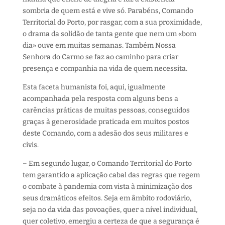
sombria de quem está
e vive
só
.
Parabéns
,
C
omando
T
erritorial do Porto
,
por rasgar, com a
sua
proximidade,
o drama da solidão
de tanta gente que
nem um «bom
dia» ouve em muitas semanas.
Também Nossa
Senhora do Carmo
se faz ao caminho para criar
presença e companhia na vida de quem necessita.
Esta faceta humanista
foi, aqui,
igualmente
acompanhada pela
resposta com alguns bens a
carências práticas de muitas pessoas
,
conseguidos
graças à generosidade praticada em muitos postos
deste Comando
, com a adesão dos seus
m
ilitares e
civis.
– Em segundo lugar, o C
omando
T
erritorial do
P
orto
tem garantido a aplicação
cabal
das regras
que regem
o combate à pandemia com vista
à
minimização dos
seus dramáticos efeitos. Seja em âmbito rodoviário,
seja no da vida das povoações,
quer
a nível individual
,
quer
coletivo
, emergiu a certeza de que a segurança é