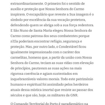
extraordinariamente
. O primeiro foi o sentido de
auxílio e proteção que Nossa Senhora do Carmo
inspira
va
.
O escapulário que reveste a Sua imagem é o
símbolo por excelência da sua vocação protetora
,
defende
ndo
quem se abriga sob a sua força
redentora.
E São Nuno de Santa Maria elegeu Nossa Senhora do
Carmo como patrona dos seus combatentes
porque
n’Ela poderiam
encontrar refúgio
,
segurança e
proteção. Mas, por outro lado, o Condestável ficou
igualmente
impressionado
com o
car
á
ter
dos
carmelitas, homens que
,
a partir da união
com
Nossa
Senhora do Carmo
,
teciam as suas vidas com elevação
de princípios, pautavam as suas ações na mais
rigorosa coerência e agiam sustentados em
inquebrantáveis valores morais.
Todo este património
humano e espiritual foi assimilado pelos herdeiros
atuais dessa mística imortal que resiste ao passar dos
séculos e que são, hoje, os
m
ilitares da GNR.
O
C
omando
T
erritorial do Porto é paradigmático
na