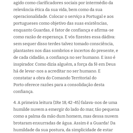
agido
como clarificadores
sociais
por intermédio
da
relevância ética da sua vida, bem como da sua
operacionalidade. Colocar
o serviço a
Portugal e
a
os
portugueses como objetivo das suas existências
,
enquanto Guarda
s
,
é
fator de confiança e
afirma-se
como
razão de esperança. E vós fizestes essa dádiva:
sem
sequer
disso terdes talvez tomado consciência
,
plantastes nos dias sombrios e incertos do presente
, e
de cada cidadão,
a
confiança no ser humano. E isso é
inspira
dor
. Como dizia alguém, a força
da fé em Deus
há de levar-nos a acreditar no ser humano. E
constatar a obra d
o
C
omando
T
erritorial do
P
orto
oferece razões para
a consolidação d
es
t
a
confia
nça
.
4.
A primeira leitura
(1Re 18, 42-45)
falava-nos de uma
humilde nuvem a emergir do lado do mar, tão pequena
como a palma da mão dum homem, mas dessa nuvem
brotaram enxurradas de água. Assim é a Guarda!
Da
humildade da sua postura, da simplicidade de estar