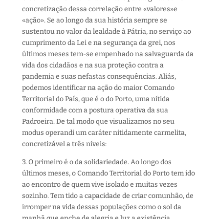
concretização dessa correlação entre
«
valores
»
e
«
ação
»
. Se ao longo da sua história sempre
se
sustent
ou
no valor da lealdade à Pátria
,
n
o serviço ao
cumprimento da Lei e
na
segurança da grei
, nos
últimos meses tem-se empenhado na salvaguarda da
vida dos cidadãos e na sua
proteção contra a
pandemia e suas nefastas
consequências
.
Aliás,
podemos identificar na ação
do
maior Comando
Territorial do País, que é o do Porto
,
uma nítida
conformidade com a postura
operativa
da sua
P
adroeira
. De tal modo que
visualizamos no seu
modus operandi
um car
á
ter
nitidamente
carmelita,
concretizá
vel
a
três níveis:
3.
O primeiro é o da s
olidariedade
.
A
o longo dos
últimos
mese
s
,
o C
omando
T
erritorial do
P
orto
tem ido
ao encontro de quem vive isolado
e muitas vezes
sozinho
.
Tem tido
a
capacidade de criar comunhão, de
irromper
na vida dessas
populações
como o sol
da
ma
nhã que
enche de alegria e luz a existência