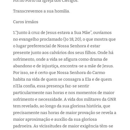
Foi no Porto na Igreja dos Clérigos.
Transcrevemos a sua homilia.
Caros irmãos
1.
“Junto à cruz de Jesus estava a Sua Mãe”, ouvíamos
no evangelho proclamado (Jo 18, 20)
,
o que
mostr
a
que
o lugar preferencial de Nossa Senhora
é
estar
presente
junto
a
os calvários dos seus filhos
.
O
nde
há
sofr
imento,
o
nde a vida se afigura como
drama d
e
abandono e d
e
injustiça
,
encontra-se a mãe de Jesus
.
Por isso, se é certo que Nossa Senhora do Carmo
habita
na vida de quem se consagra
a Ela
e de quem
n’Ela confia, essa presença
faz-se
senti
r
particularmente nas horas e nos momentos de
maior
sofrimento e necessidade. A vida dos
m
ilitares da GNR
tem revelado, ao longo da sua gloriosa história,
que
precisamente
n
as horas de maior provação
se revela
a
maior aproximação e
auxílio da sua gloriosa
padroeira.
As vicissitudes de maior exigência têm-se