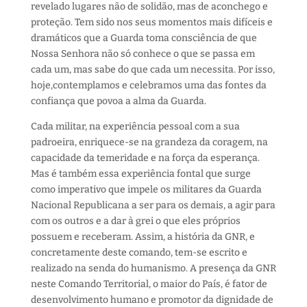
revelado
lugares não de solidão, mas de aconchego e
proteção. Tem sido nos seus momentos mais difíceis
e
dramáticos
que
a Guarda
toma consciência de que
Nossa Senhora
não só conhece
o que
se
passa
e
m
cada um
,
mas
sabe
do
que cada um
necessita
. Por isso,
hoje
,
contemplamos e celebramos uma das fontes
d
a
confiança que povoa a alma
da Guarda.
Cada
m
ilitar, na experiência pessoal com a sua
padroeira,
enriquece-se na grandeza da coragem,
na
capacidade
da temeridade
e
n
a força da esperança.
Mas é também essa experiência fontal que
surge
como imperativo que impele os
m
ilitares da G
uarda
N
acional
R
epublicana
a ser para os demais, a agir para
com os outros e a dar à grei o que eles próprios
possuem e receberam. Assim,
a história da GNR, e
concretamente deste comando, tem-se
escrito e
realizado na senda do humanismo. A presença da GNR
neste C
omando
T
erritorial
, o maior do País, é fator de
desenvolvimento humano e promotor da dignidade de