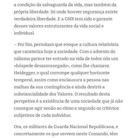
a condição da
salvaguarda da
vida, mas também da
própria liberdade.
Só onde houver segurança existe
verdadeira liberdade.
E a GNR t
e
m sido o garante
desses valores estruturantes da vida social e
individual.
– Por fim
, permitam que evoque a cultura relativista
que carateriza hoje a sociedade. Com o advento do
niilismo
parece ter entrado na vida de todos nós um
«
hóspede
desassossegado»
, como lhe chamava
Heidegger,
o
qu
al
corrompe qualquer horizonte
temporal
,
assim
como enclausura a pessoa nas
malhas da sua
contingência e
ainda
destrói a
substancialidade
dos V
alor
es
.
O
resultado
desta
perspetiva é a existência de
uma sociedade que já não
consegue
ag
ir senão ao ritmo e segundo os critérios
subjetivos de cada indiv
í
duo.
Ora, os
m
ilitares da G
uarda
N
acional
R
epublicana,
e
concretamente os que servem neste
C
omando
,
têm