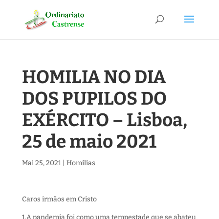
HOMILIA NO DIA
DOS PUPILOS DO
EXÉRCITO – Lisboa,
25 de maio 2021
Mai 25, 2021
|
Homilias
Caros irmãos em Cristo
1.A pandemia foi como uma tempestade que se abateu