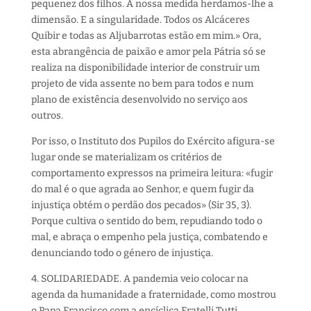
pequenez dos filhos. À nossa medida herdamos-lhe a
dimensão. E a singularidade. Todos os Alcáceres
Quibir e todas as Aljubarrotas estão em mim.» Ora,
esta abrangência de paixão e amor pela Pátria só se
realiza na disponibilidade interior de construir um
projeto de vida assente no bem para todos e num
plano de existência desenvolvido no serviço aos
outros.
Por isso, o Instituto dos Pupilos do Exército afigura-se
lugar onde se materializam os critérios de
comportamento expressos na primeira leitura: «fugir
do mal é o que agrada ao Senhor, e quem fugir da
injustiça obtém o perdão dos pecados» (Sir 35, 3).
Porque cultiva o sentido do bem, repudiando todo o
mal, e abraça o empenho pela justiça, combatendo e
denunciando todo o género de injustiça.
4. SOLIDARIEDADE. A pandemia veio colocar na
agenda da humanidade a fraternidade, como mostrou
o Papa Francisco com a encíclica Fratelli Tutti.