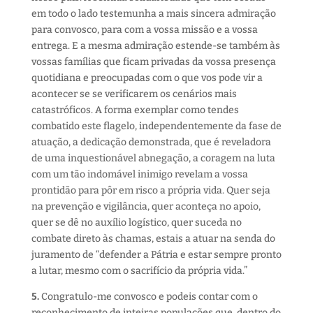
em todo o lado testemunha a mais sincera admiração
para convosco, para com a vossa missão e a vossa
entrega. E a mesma admiração estende-se também às
vossas famílias que ficam privadas da vossa presença
quotidiana e preocupadas com o que vos pode vir a
acontecer se se verificarem os cenários mais
catastróficos. A forma exemplar como tendes
combatido este flagelo, independentemente da fase de
atuação, a dedicação demonstrada, que é reveladora
de uma inquestionável abnegação, a coragem na luta
com um tão indomável inimigo revelam a vossa
prontidão para pôr em risco a própria vida. Quer seja
na prevenção e vigilância, quer aconteça no apoio,
quer se dê no auxílio logístico, quer suceda no
combate direto às chamas, estais a atuar na senda do
juramento de “defender a Pátria e estar sempre pronto
a lutar, mesmo com o sacrifício da própria vida.”
5.
Congratulo-me convosco e podeis contar com o
reconhecimento de inteiras populações que, dentro do