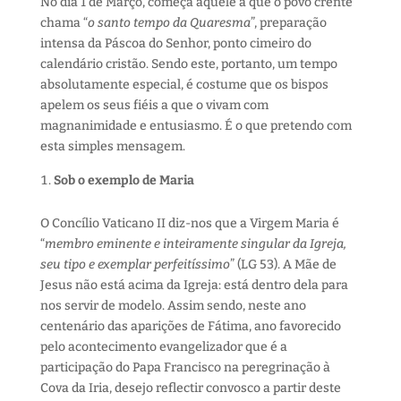
No dia 1 de Março, começa aquele a que o povo crente
chama “
o santo tempo da Quaresma
”, preparação
intensa da Páscoa do Senhor, ponto cimeiro do
calendário cristão. Sendo este, portanto, um tempo
absolutamente especial, é costume que os bispos
apelem os seus fiéis a que o vivam com
magnanimidade e entusiasmo. É o que pretendo com
esta simples mensagem.
Sob o exemplo de Maria
O Concílio Vaticano II diz-nos que a Virgem Maria é
“
membro eminente e inteiramente singular da Igreja,
seu tipo e exemplar perfeitíssimo
” (LG 53). A Mãe de
Jesus não está acima da Igreja: está dentro dela para
nos servir de modelo. Assim sendo, neste ano
centenário das aparições de Fátima, ano favorecido
pelo acontecimento evangelizador que é a
participação do Papa Francisco na peregrinação à
Cova da Iria, desejo reflectir convosco a partir deste