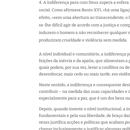
A indiferença para com Deus supera a esfera í
social. Como afirmava Bento XVI, «há uma ligaç
efeito, «sem uma abertura ao transcendente, o 
se-lhe difícil agir de acordo com a justiça e c
induzem o homem a não reconhecer qualquer no
produziram crueldade e violência sem medida.
A nível individual e comunitário, a indiferença
feições da inércia e da apatia, que alimentam a p
quais podem, por sua vez, levar a conflitos o
desembocar, mais cedo ou mais tarde, em violên
Neste sentido, a indiferença e consequente des
contribuir – na medida das suas capacidades 
especialmente para a paz, que é um dos bens m
Depois, quando investe o nível institucional, a i
fundamentais e pela sua liberdade, de braço da
vezes justifica acções e políticas que acabam 
chegar inclusivamente a justificar algumas polí