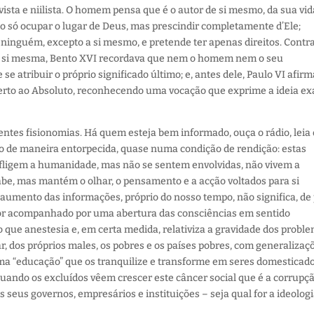
sta e niilista. O homem pensa que é o autor de si mesmo, da sua vid
ão só ocupar o lugar de Deus, mas prescindir completamente d’Ele;
inguém, excepto a si mesmo, e pretende ter apenas direitos. Contr
e si mesma, Bento XVI recordava que nem o homem nem o seu
e atribuir o próprio significado último; e, antes dele, Paulo VI afir
rto ao Absoluto, reconhecendo uma vocação que exprime a ideia ex
ntes fisionomias. Há quem esteja bem informado, ouça o rádio, leia 
-lo de maneira entorpecida, quase numa condição de rendição: estas
ligem a humanidade, mas não se sentem envolvidas, não vivem a
e, mas mantém o olhar, o pensamento e a acção voltados para si
aumento das informações, próprio do nosso tempo, não significa, de
for acompanhado por uma abertura das consciências em sentido
o que anestesia e, em certa medida, relativiza a gravidade dos probl
dos próprios males, os pobres e os países pobres, com generalizaç
ma “educação” que os tranquilize e transforme em seres domesticado
, quando os excluídos vêem crescer este câncer social que é a corrupç
seus governos, empresários e instituições – seja qual for a ideolog