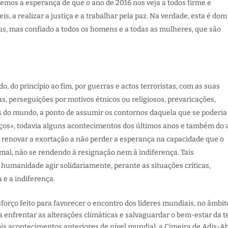
demos a esperança de que o ano de 2016 nos veja a todos firme e
, a realizar a justiça e a trabalhar pela paz. Na verdade, esta é dom
s, mas confiado a todos os homens e a todas as mulheres, que são
, do princípio ao fim, por guerras e actos terroristas, com as suas
, perseguições por motivos étnicos ou religiosos, prevaricações,
 do mundo, a ponto de assumir os contornos daquela que se poderia
ços», todavia alguns acontecimentos dos últimos anos e também do 
 renovar a exortação a não perder a esperança na capacidade que o
al, não se rendendo à resignação nem à indiferença. Tais
umanidade agir solidariamente, perante as situações críticas,
 e a indiferença.
forço feito para favorecer o encontro dos líderes mundiais, no âmbit
 enfrentar as alterações climáticas e salvaguardar o bem-estar da te
is acontecimentos anteriores de nível mundial: a Cimeira de Adis-A