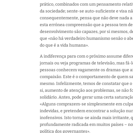
prático, combinados com um pensamento relativi
da sociedade; sente-se auto-suficiente e visa n
consequentemente, pensa que não deve nada a n
esta errónea compreensão que a pessoa tem d
desenvolvimento são capazes, por si mesmos, de s
que «não há verdadeiro humanismo senão o abe
do que é a vida humana».
A indiferença para com o próximo assume difere
jornais ou veja programas de televisão, mas fá
pessoas conhecem vagamente os dramas que af
compaixão. Este é o comportamento de quem sab
mesmo. Infelizmente, temos de constatar que o 
si, aumento de atenção aos problemas, se não 
solidário. Antes, pode gerar uma certa saturaçã
«Alguns comprazem-se simplesmente em culpar, 
indevidas, e pretendem encontrar a solução nu
inofensivos. Isto torna-se ainda mais irritante
profundamente radicada em muitos países – nos 
política dos governantes».