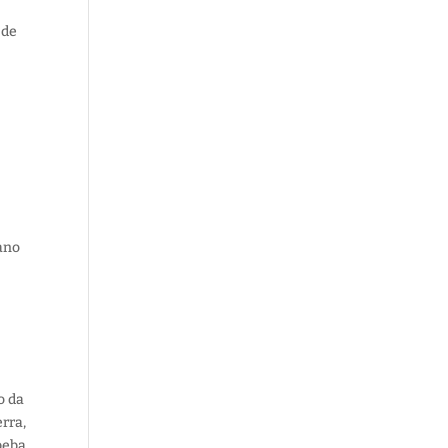
 de
ano
o da
rra,
beba