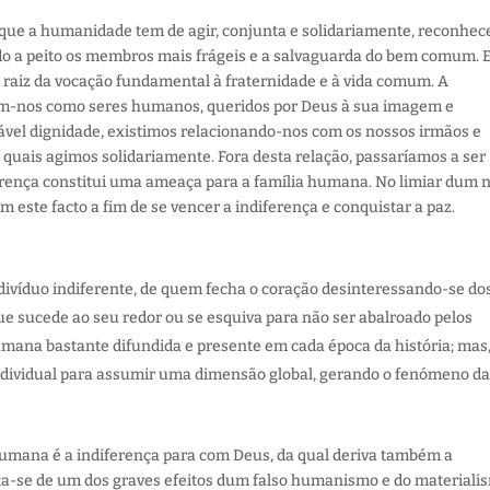
e que a humanidade tem de agir, conjunta e solidariamente, reconhe
ndo a peito os membros mais frágeis e a salvaguarda do bem comum. 
a raiz da vocação fundamental à fraternidade e à vida comum. A
uem-nos como seres humanos, queridos por Deus à sua imagem e
ável dignidade, existimos relacionando-nos com os nossos irmãos e
 quais agimos solidariamente. Fora desta relação, passaríamos a ser
rença constitui uma ameaça para a família humana. No limiar dum 
 este facto a fim de se vencer a indiferença e conquistar a paz.
ivíduo indiferente, de quem fecha o coração desinteressando-se do
ue sucede ao seu redor ou se esquiva para não ser abalroado pelos
umana bastante difundida e presente em cada época da história; mas
ndividual para assumir uma dimensão global, gerando o fenómeno d
humana é a indiferença para com Deus, da qual deriva também a
ata-se de um dos graves efeitos dum falso humanismo e do materiali