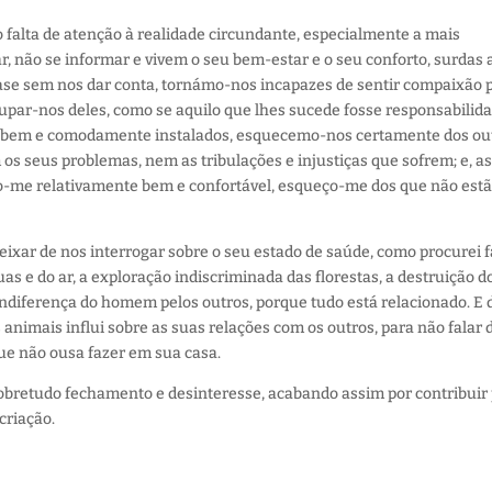
 falta de atenção à realidade circundante, especialmente a mais
, não se informar e vivem o seu bem-estar e o seu conforto, surdas 
ase sem nos dar conta, tornámo-nos incapazes de sentir compaixão 
cupar-nos deles, como se aquilo que lhes sucede fosse responsabilid
s bem e comodamente instalados, esquecemo-nos certamente dos ou
m os seus problemas, nem as tribulações e injustiças que sofrem; e, a
do-me relativamente bem e confortável, esqueço-me dos que não est
ar de nos interrogar sobre o seu estado de saúde, como procurei f
as e do ar, a exploração indiscriminada das florestas, a destruição d
indiferença do homem pelos outros, porque tudo está relacionado. E 
imais influi sobre as suas relações com os outros, para não falar 
ue não ousa fazer em sua casa.
sobretudo fechamento e desinteresse, acabando assim por contribuir
criação.