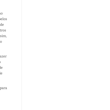
ao
pelos
ade
tros
ssim,
ão
azer
o
de
de
 para