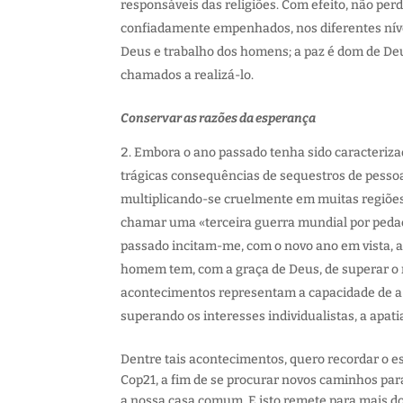
responsáveis das religiões. Com efeito, não per
confiadamente empenhados, nos diferentes níveis
Deus e trabalho dos homens; a paz é dom de Deu
chamados a realizá-lo.
Conservar as razões da esperança
Embora o ano passado tenha sido caracterizado
trágicas consequências de sequestros de pessoas
multiplicando-se cruelmente em muitas regiões
chamar uma «terceira guerra mundial por peda
passado incitam-me, com o novo ano em vista, a
homem tem, com a graça de Deus, de superar o m
acontecimentos representam a capacidade de a h
superando os interesses individualistas, a apatia
Dentre tais acontecimentos, quero recordar o es
Cop21, a fim de se procurar novos caminhos para
a nossa casa comum. E isto remete para mais do