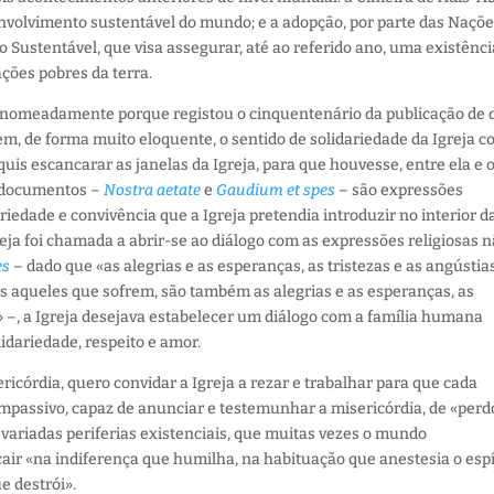
nvolvimento sustentável do mundo; e a adopção, por parte das Naçõ
Sustentável, que visa assegurar, até ao referido ano, uma existênci
ções pobres da terra.
a, nomeadamente porque registou o cinquentenário da publicação de 
m, de forma muito eloquente, o sentido de solidariedade da Igreja c
 quis escancarar as janelas da Igreja, para que houvesse, entre ela e 
 documentos –
Nostra aetate
e
Gaudium et spes
– são expressões
riedade e convivência que a Igreja pretendia introduzir no interior d
greja foi chamada a abrir-se ao diálogo com as expressões religiosas 
es
– dado que «as alegrias e as esperanças, as tristezas e as angústia
s aqueles que sofrem, são também as alegrias e as esperanças, as
to» –, a Igreja desejava estabelecer um diálogo com a família humana
idariedade, respeito e amor.
icórdia, quero convidar a Igreja a rezar e trabalhar para que cada
mpassivo, capaz de anunciar e testemunhar a misericórdia, de «perd
 variadas periferias existenciais, que muitas vezes o mundo
ir «na indiferença que humilha, na habituação que anestesia o espí
e destrói».