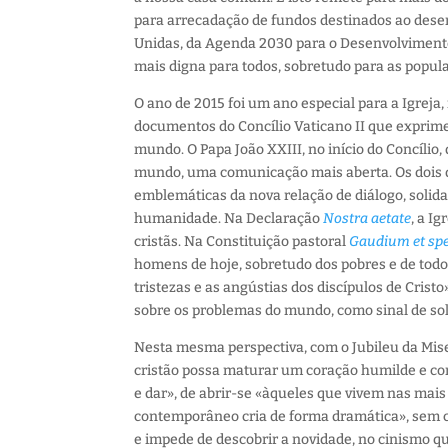
para arrecadação de fundos destinados ao dese
Unidas, da Agenda 2030 para o Desenvolvimento 
mais digna para todos, sobretudo para as popula
O ano de 2015 foi um ano especial para a Igrej
documentos do Concílio Vaticano II que exprime
mundo. O Papa João XXIII, no início do Concílio,
mundo, uma comunicação mais aberta. Os dois
emblemáticas da nova relação de diálogo, solida
humanidade. Na Declaração
Nostra aetate
, a I
cristãs. Na Constituição pastoral
Gaudium et sp
homens de hoje, sobretudo dos pobres e de todo
tristezas e as angústias dos discípulos de Cris
sobre os problemas do mundo, como sinal de sol
Nesta mesma perspectiva, com o Jubileu da Miser
cristão possa maturar um coração humilde e co
e dar», de abrir-se «àqueles que vivem nas mais
contemporâneo cria de forma dramática», sem ca
e impede de descobrir a novidade, no cinismo qu