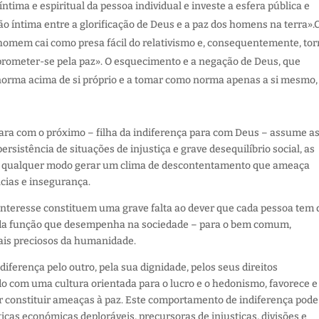
ntima e espiritual da pessoa individual e investe a esfera pública e
ão íntima entre a glorificação de Deus e a paz dos homens na terra»
homem cai como presa fácil do relativismo e, consequentemente, to
omprometer-se pela paz». O esquecimento e a negação de Deus, que
rma acima de si próprio e a tomar como norma apenas a si mesmo,
 para com o próximo – filha da indiferença para com Deus – assume a
ersistência de situações de injustiça e grave desequilíbrio social, as
u de qualquer modo gerar um clima de descontentamento que ameaça
cias e insegurança.
interesse constituem uma grave falta ao dever que cada pessoa tem 
e da função que desempenha na sociedade – para o bem comum,
ais preciosos da humanidade.
ndiferença pelo outro, pela sua dignidade, pelos seus direitos
do com uma cultura orientada para o lucro e o hedonismo, favorece e
por constituir ameaças à paz. Este comportamento de indiferença pode
ticas económicas deploráveis, precursoras de injustiças, divisões e