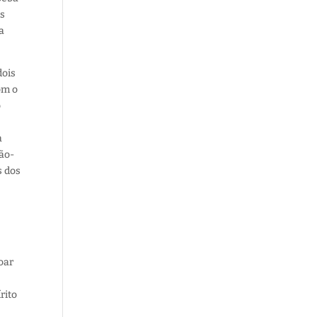
es
a
dois
om o
o
a
não-
s dos
oar
rito