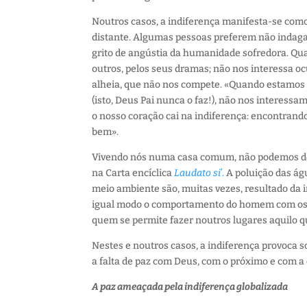
Noutros casos, a indiferença manifesta-se como
distante. Algumas pessoas preferem não indagar
grito de angústia da humanidade sofredora. Qu
outros, pelos seus dramas; não nos interessa o
alheia, que não nos compete. «Quando estamo
(isto, Deus Pai nunca o faz!), não nos interessa
o nosso coração cai na indiferença: encontran
bem».
Vivendo nós numa casa comum, não podemos deix
na Carta encíclica
Laudato si’
.
A poluição das águ
meio ambiente são, muitas vezes, resultado da 
igual modo o comportamento do homem com os an
quem se permite fazer noutros lugares aquilo q
Nestes e noutros casos, a indiferença provoca 
a falta de paz com Deus, com o próximo e com a 
A paz ameaçada pela indiferença globalizada