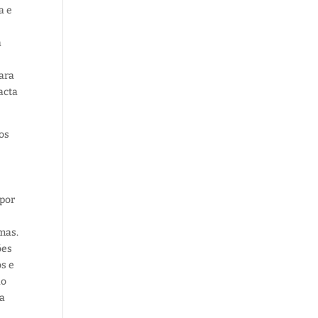
a e
a
mara
acta
os
 por
emas.
ões
s e
ão
ia