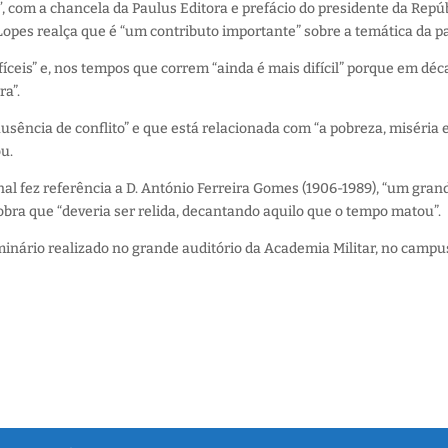
, com a chancela da Paulus Editora e prefácio do presidente da Repú
opes realça que é “um contributo importante” sobre a temática da pa
fíceis” e, nos tempos que correm “ainda é mais difícil” porque em dé
ra”.
sência de conflito” e que está relacionada com “a pobreza, miséria 
u.
al fez referência a D. António Ferreira Gomes (1906-1989), “um gran
 obra que “deveria ser relida, decantando aquilo que o tempo matou”.
minário realizado no grande auditório da Academia Militar, no campu