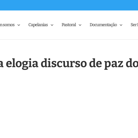
m somos
Capelanias
Pastoral
Documentação
Ser 
 elogia discurso de paz d