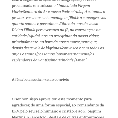
proclamada em uníssono: “
Imaculada Virgem
Maria/Senhora do Ar e nossa Padroeira/aqui estamos a
prestar-vos a nossa homenagem filial/e a consagra-vos
quanto somos e possuímos./Obtendo-nos do vosso
Divino Filho/a perseverança na fé, na esperança e na
caridade./Ajudai-nos no peregrinar da nossa vida/e,
principalmente, na hora da nossa morte,/para que,
depois deste vale de lágrimas/convosco e com todos os
anjos e santos/possamos louvar eternamente/os
esplendores da Santíssima Trindade./Amén
”.
A fé sabe associar-se ao convívio
O senhor Bispo aproveitou este momento para
agradecer, de uma forma especial, ao Comandante da
ER4, pelo seu zelo humano e cristão, e ao P. Joaquim
Martins, o «apóstolo» desta e de outras entronizações