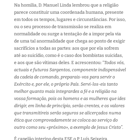
Na homilia, D. Manuel Linda lembrou que a religião
parece constituir uma coordenada humana, presente
em todos os tempos, lugares e circunstâncias. Por isso,
ou o seu processo de transmissão se realiza em
normalidade ou surge a tentação de a impor pela via
de uma tal anormalidade que chega ao ponto de exigir
sacrifícios a todas as partes: aos que por ela sofrem
até ao suicídio, como é o caso dos bombistas suicidas,
e aos que são vítimas deles. E acrescentou: “
Todos vós,
actuais e futuros Sargentos, componente indispensável
da cadeia de comando, preparais-vos para servir o
Exército e, por ele, o próprio País. Servi-los-eis tanto
melhor quanto mais integrardes a fé e a religião na
vossa formação, pois os homens e as mulheres que ides
dirigir, em linha de princípio, serão crentes, e os valores
que transmitireis serão seguros se alicerçados numa
ética que comprovadamente se coloca ao serviço do
outro como seu «próximo», a exemplo de Jesus Cristo
”.
É capelão interino desta ESE o P. Luís Seixeira.