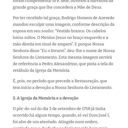
foram cumprimentá-lo e, dele, ouviram a narrativa da
grande graça que lhe concedera a Mãe de Deus.
Por ter recebido tal graça, Rodrigo Homem de Azevedo
mandou esculpir uma imagem, conforme descrição da
esposa em seu sonho: “Vestido branco. Os cabelos
loiros soltos. O Menino Jesus no braço esquerdo e a
mão direita em sinal de amparo”. E porque Nossa
Senhora disse “Eu o livrarei”, deu-lhe o nome de Nossa
Senhora do Livramento. Esta mesma imagem servirá
de referência a Pedro Alexandrino, que pinta a tela do
retábulo da Igreja da Memória.
É, pois, no período que precede a Restauração, que
tem início a devoção a Nossa Senhora do Livramento.
2. A Igreja da Memória e a devoção
O pôr-do-sol do dia 3 de setembro de 1758 já tinha
ocorrido há algum tempo, quando, el-rei Dom José I,
foi alvo de um atentado. Atingido num ombro,