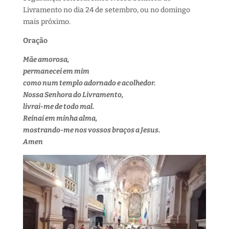
Livramento no dia 24 de setembro, ou no domingo
mais próximo.
Oração
Mãe amorosa,
permanecei em mim
como num templo adornado e acolhedor.
Nossa Senhora do Livramento,
livrai-me de todo mal.
Reinai em minha alma,
mostrando-me nos vossos braços a Jesus.
Amen