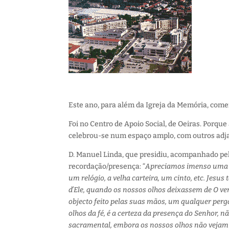
Este ano, para além da Igreja da Memória, comem
Foi no Centro de Apoio Social, de Oeiras. Porque
celebrou-se num espaço amplo, com outros adja
D. Manuel Linda, que presidiu, acompanhado pelo
recordação/presença: “
Apreciamos imenso uma re
um relógio, a velha carteira, um cinto, etc. Je
d’Ele, quando os nossos olhos deixassem de O ve
objecto feito pelas suas mãos, um qualquer perga
olhos da fé, é a certeza da presença do Senhor, 
sacramental, embora os nossos olhos não veja