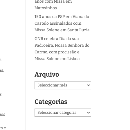
anos com Missa em
Matosinhos
150 anos da PSP em Viana do
Castelo assinalados com
Missa Solene em Santa Luzia
GNR celebra Dia da sua
Padroeira, Nossa Senhora do
Carmo, com procissão e
Missa Solene em Lisboa
s.
as,
Arquivo
Arquivo
s:
Categorias
Categorias
aos
s e