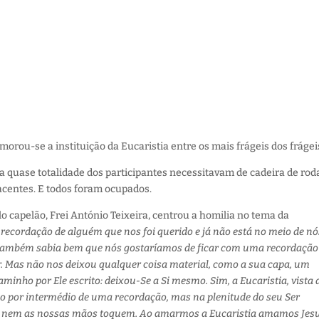
orou-se a instituição da Eucaristia entre os mais frágeis dos frágei
 a quase totalidade dos participantes necessitavam de cadeira de rod
centes. E todos foram ocupados.
 capelão, Frei António Teixeira, centrou a homilia no tema da
cordação de alguém que nos foi querido e já não está no meio de nó
sus também sabia bem que nós gostaríamos de ficar com uma recordação
r. Mas não nos deixou qualquer coisa material, como a sua capa, um
minho por Ele escrito: deixou-Se a Si mesmo. Sim, a Eucaristia, vista 
não por intermédio de uma recordação, mas na plenitude do seu Ser
m nem as nossas mãos toquem. Ao amarmos a Eucaristia amamos Jesu