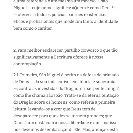
é uma referência e até mesmo um modelo. E são
Miguel — cujo nome significa: «Quem é como Deus?»
— oferece a todo os polícias padrões existenciais,
éticos e profissionais que modelam tanto a identidade
bem como o caráter.
2.
Para melhor esclarecer, partilho convosco o que tão
significativamente a Escritura oferece à nossa
contemplação.
2.1.
Primeiro, São Miguel é perito na defesa do primado
de Deus — da sua indiscutível existência e soberania
—, contra as investidas do Dragão, da “serpente antiga”,
como lhe chama são João. Trata-se da eterna tentação
do Dragão sobre os homens, como referia a primeira
leitura, levando-os a crer que Deus tem de
desaparecer, para que eles se tornem grandes; que
Deus é um obstáculo à nossa liberdade e que, por isso,
nos devemos desembaraçar d´´Ele. Mas, atenção, esta