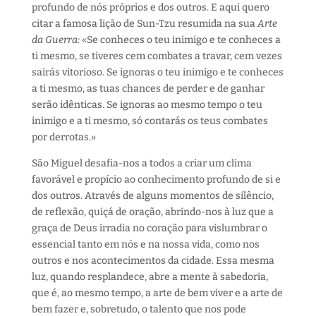
profundo de nós próprios e dos outros. E aqui quero
citar a famosa lição de Sun-Tzu resumida na sua
Arte
da Guerra:
«Se conheces o teu inimigo e te conheces a
ti mesmo, se tiveres cem combates a travar, cem vezes
sairás vitorioso. Se ignoras o teu inimigo e te conheces
a ti mesmo, as tuas chances de perder e de ganhar
serão idênticas. Se ignoras ao mesmo tempo o teu
inimigo e a ti mesmo, só contarás os teus combates
por derrotas.»
São Miguel desafia-nos a todos a criar um clima
favorável e propício ao conhecimento profundo de si e
dos outros. Através de alguns momentos de silêncio,
de reflexão, quiçá de oração, abrindo-nos à luz que a
graça de Deus irradia no coração para vislumbrar o
essencial tanto em nós e na nossa vida, como nos
outros e nos acontecimentos da cidade. Essa mesma
luz, quando resplandece, abre a mente à sabedoria,
que é, ao mesmo tempo, a arte de bem viver e a arte de
bem fazer e, sobretudo, o talento que nos pode