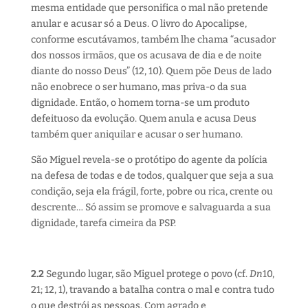
mesma entidade que personifica o mal não pretende
anular e acusar só a Deus. O livro do Apocalipse,
conforme escutávamos, também lhe chama “acusador
dos nossos irmãos, que os acusava de dia e de noite
diante do nosso Deus” (12, 10). Quem põe Deus de lado
não enobrece o ser humano, mas priva-o da sua
dignidade. Então, o homem torna-se um produto
defeituoso da evolução. Quem anula e acusa Deus
também quer aniquilar e acusar o ser humano.
São Miguel revela-se o protótipo do agente da polícia
na defesa de todas e de todos, qualquer que seja a sua
condição, seja ela frágil, forte, pobre ou rica, crente ou
descrente… Só assim se promove e salvaguarda a sua
dignidade, tarefa cimeira da PSP.
2.2
Segundo lugar, são Miguel protege o povo (cf.
Dn
10,
21; 12, 1), travando a batalha contra o mal e contra tudo
o que destrói as pessoas. Com agrado e