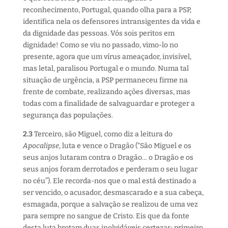
reconhecimento, Portugal, quando olha para a PSP,
identifica nela os defensores intransigentes da vida e
da dignidade das pessoas. Vós sois peritos em
dignidade! Como se viu no passado, vimo-lo no
presente, agora que um vírus ameaçador, invisível,
mas letal, paralisou Portugal e o mundo. Numa tal
situação de urgência, a PSP permaneceu firme na
frente de combate, realizando ações diversas, mas
todas com a finalidade de salvaguardar e proteger a
segurança das populações.
2.3
Terceiro, são Miguel, como diz a leitura do
Apocalipse
, luta e vence o Dragão (“São Miguel e os
seus anjos lutaram contra o Dragão… o Dragão e os
seus anjos foram derrotados e perderam o seu lugar
no céu”). Ele recorda-nos que o mal está destinado a
ser vencido, o acusador, desmascarado e a sua cabeça,
esmagada, porque a salvação se realizou de uma vez
para sempre no sangue de Cristo. Eis que da fonte
desta luta brotam duas inolvidáveis certezas: primeiro,