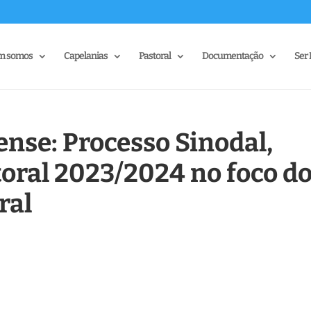
m somos
Capelanias
Pastoral
Documentação
Ser 
ense: Processo Sinodal,
toral 2023/2024 no foco d
ral