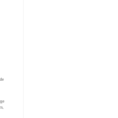
 de
rge
m,