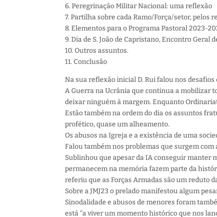
6. Peregrinação Militar Nacional: uma reflexão
7. Partilha sobre cada Ramo/Força/setor, pelos 
8. Elementos para o Programa Pastoral 2023-2
9. Dia de S. João de Capristano, Encontro Geral 
10. Outros assuntos.
11. Conclusão
Na sua reflexão inicial D. Rui falou nos desafi
A Guerra na Ucrânia que continua a mobilizar t
deixar ninguém à margem. Enquanto Ordinariat
Estão também na ordem do dia os assuntos fratu
profético, quase um alheamento.
Os abusos na Igreja e a existência de uma soci
Falou também nos problemas que surgem com a In
Sublinhou que apesar da IA conseguir manter m
permanecem na memória fazem parte da históri
referiu que as Forças Armadas são um reduto d
Sobre a JMJ23 o prelado manifestou algum pesar 
Sinodalidade e abusos de menores foram também
está “a viver um momento histórico que nos lan