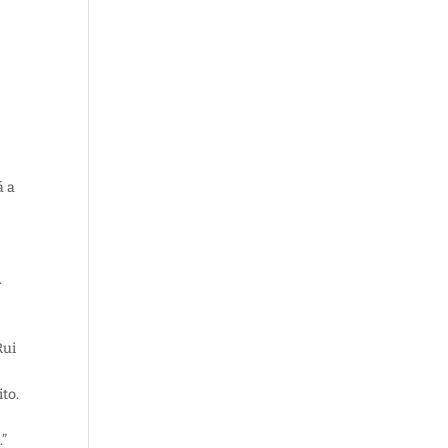
á a
.
Rui
to.
e
.”