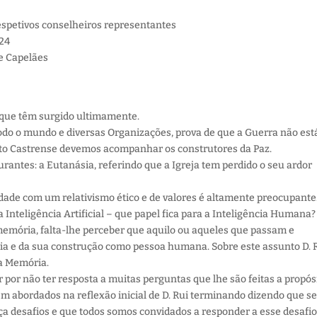
respetivos conselheiros representantes
024
de Capelães
os que têm surgido ultimamente.
odo o mundo e diversas Organizações, prova de que a Guerra não est
o Castrense devemos acompanhar os construtores da Paz.
rantes: a Eutanásia, referindo que a Igreja tem perdido o seu ardor
edade com um relativismo ético e de valores é altamente preocupante
teligência Artificial – que papel fica para a Inteligência Humana?
emória, falta-lhe perceber que aquilo ou aqueles que passam e
a e da sua construção como pessoa humana. Sobre este assunto D. 
a Memória.
por não ter resposta a muitas perguntas que lhe são feitas a propósi
 abordados na reflexão inicial de D. Rui terminando dizendo que s
ça desafios e que todos somos convidados a responder a esse desafio