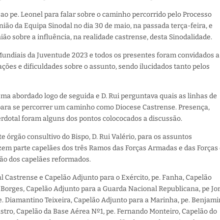
 ao pe. Leonel para falar sobre o caminho percorrido pelo Processo
nião da Equipa Sinodal no dia 30 de maio, na passada terça-feira, e
ão sobre a influência, na realidade castrense, desta Sinodalidade.
Mundiais da Juventude 2023 e todos os presentes foram convidados a
ções e dificuldades sobre o assunto, sendo ilucidados tanto pelos
ema abordado logo de seguida e D. Rui perguntava quais as linhas de
r para se percorrer um caminho como Diocese Castrense. Presença,
rdotal foram alguns dos pontos colococados a discussão.
e órgão consultivo do Bispo, D. Rui Valério, para os assuntos
zem parte capelães dos três Ramos das Forças Armadas e das Forças
o dos capelães reformados.
al Castrense e Capelão Adjunto para o Exército, pe. Fanha, Capelão
. Borges, Capelão Adjunto para a Guarda Nacional Republicana, pe Jo
e. Diamantino Teixeira, Capelão Adjunto para a Marinha, pe. Benjami
astro, Capelão da Base Aérea Nº1, pe. Fernando Monteiro, Capelão do