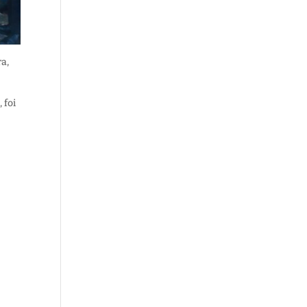
a,
 foi