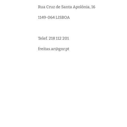
Rua Cruz de Santa Apolónia, 16
1149-064 LISBOA
Telef. 218 112 201
freitas.ar@gnr.pt