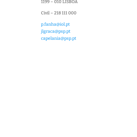
1199 – 010 LISBOA
Civil – 218 111 000
p.fanha@iol.pt
jlgraca@psp.pt
capelania@psp.pt