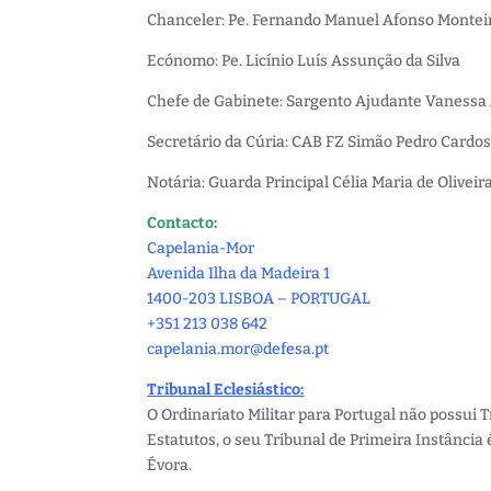
Chanceler: Pe. Fernando Manuel Afonso Montei
Ecónomo: Pe. Licínio Luís Assunção da Silva
Chefe de Gabinete: Sargento Ajudante Vanessa
Secretário da Cúria: CAB FZ Simão Pedro Cardos
Notária: Guarda Principal Célia Maria de Olivei
Contacto:
Capelania-Mor
Avenida Ilha da Madeira 1
1400-203 LISBOA – PORTUGAL
+351 213 038 642
capelania.mor@defesa.pt
Tribunal Eclesiástico:
O Ordinariato Militar para Portugal não possui T
Estatutos, o seu Tribunal de Primeira Instância 
Évora.