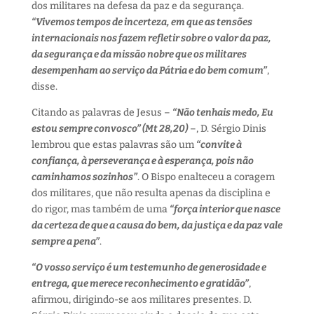
dos militares na defesa da paz e da segurança.
“Vivemos tempos de incerteza, em que as tensões
internacionais nos fazem refletir sobre o valor da paz,
da segurança e da missão nobre que os militares
desempenham ao serviço da Pátria e do bem comum”
,
disse.
Citando as palavras de Jesus –
“Não tenhais medo, Eu
estou sempre convosco” (Mt 28,20)
–, D. Sérgio Dinis
lembrou que estas palavras são um
“convite à
confiança, à perseverança e à esperança, pois não
caminhamos sozinhos”
. O Bispo enalteceu a coragem
dos militares, que não resulta apenas da disciplina e
do rigor, mas também de uma
“força interior que nasce
da certeza de que a causa do bem, da justiça e da paz vale
sempre a pena”
.
“O vosso serviço é um testemunho de generosidade e
entrega, que merece reconhecimento e gratidão”
,
afirmou, dirigindo-se aos militares presentes. D.