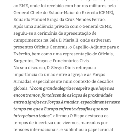
ao EME, onde foi recebido com honras militares pelo
General Chefe do Estado-Maior do Exército (CEME),
Eduardo Manuel Braga da Cruz Mendes Ferrão.
Após uma audiência privada com o General CEME,
seguiu-se a cerimónia de apresentação de
cumprimentos na Sala D. Maria II, onde estiveram
presentes Oficiais Generais, o Capelão-Adjunto para o
Exército, bem como uma representação de Oficiais,
Sargentos, Praças e Funcionários Civis.
No seu discurso, D. Sérgio Dinis reforçou a
importância da união entre a Igreja e as Forças
Armadas, especialmente num contexto de desafios
globais.
“É com grande alegria e respeito que hoje nos
encontramos, fortalecendo os laços de proximidade
entre a Igreja e as Forças Armadas, especialmente neste
tempo em que a Europa enfrenta desafios que nos
interpelam a todos”
, afirmou.O Bispo destacou os
tempos de incerteza que vivemos, marcados por
tensões internacionais, e sublinhou o papel crucial