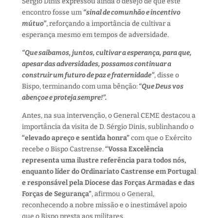
Sérgio Dinis expressou ainda o desejo de que este
encontro fosse um
“sinal de comunhão e incentivo
mútuo”
, reforçando a importância de cultivar a
esperança mesmo em tempos de adversidade.
“Que saibamos, juntos, cultivar a esperança, para que,
apesar das adversidades, possamos continuar a
construir um futuro de paz e fraternidade”
, disse o
Bispo, terminando com uma bênção:
“Que Deus vos
abençoe e proteja sempre!”.
Antes, na sua intervenção, o General CEME destacou a
importância da visita de D. Sérgio Dinis, sublinhando o
“elevado apreço e sentida honra”
com que o Exército
recebe o Bispo Castrense.
“Vossa Excelência
representa uma ilustre referência para todos nós,
enquanto líder do Ordinariato Castrense em Portugal
e responsável pela Diocese das Forças Armadas e das
Forças de Segurança”
, afirmou o General,
reconhecendo a nobre missão e o inestimável apoio
que o Bispo presta aos militares.