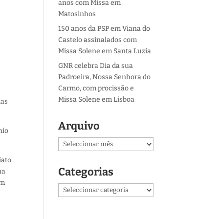
anos com Missa em
Matosinhos
150 anos da PSP em Viana do
Castelo assinalados com
Missa Solene em Santa Luzia
GNR celebra Dia da sua
Padroeira, Nossa Senhora do
Carmo, com procissão e
Missa Solene em Lisboa
das
Arquivo
nio
Arquivo
iato
Categorias
na
um
Categorias