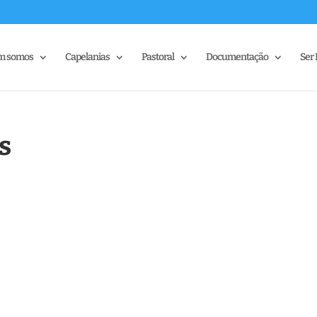
m somos
Capelanias
Pastoral
Documentação
Ser 
s