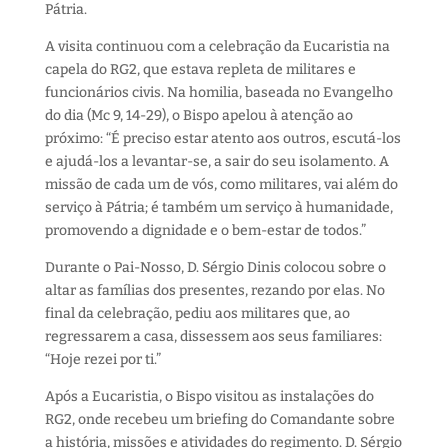
Pátria.
A visita continuou com a celebração da Eucaristia na
capela do RG2, que estava repleta de militares e
funcionários civis. Na homilia, baseada no Evangelho
do dia (Mc 9, 14-29), o Bispo apelou à atenção ao
próximo: “É preciso estar atento aos outros, escutá-los
e ajudá-los a levantar-se, a sair do seu isolamento. A
missão de cada um de vós, como militares, vai além do
serviço à Pátria; é também um serviço à humanidade,
promovendo a dignidade e o bem-estar de todos.”
Durante o Pai-Nosso, D. Sérgio Dinis colocou sobre o
altar as famílias dos presentes, rezando por elas. No
final da celebração, pediu aos militares que, ao
regressarem a casa, dissessem aos seus familiares:
“Hoje rezei por ti.”
Após a Eucaristia, o Bispo visitou as instalações do
RG2, onde recebeu um briefing do Comandante sobre
a história, missões e atividades do regimento. D. Sérgio