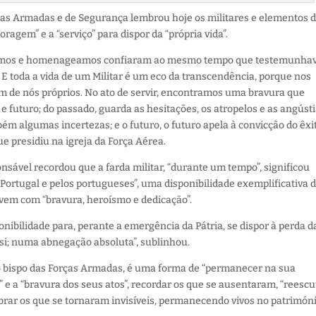
rças Armadas e de Segurança lembrou hoje os militares e elementos 
ragem” e a “serviço” para dispor da “própria vida”.
cordamos e homenageamos confiaram ao mesmo tempo que testemunh
 E toda a vida de um Militar é um eco da transcendência, porque nos
ém de nós próprios. No ato de servir, encontramos uma bravura que
futuro; do passado, guarda as hesitações, os atropelos e as angústi
 algumas incertezas; e o futuro, o futuro apela à convicção do êxit
ue presidiu na igreja da Força Aérea.
sável recordou que a farda militar, “durante um tempo”, significou
 Portugal e pelos portugueses”, uma disponibilidade exemplificativa 
vivem com “bravura, heroísmo e dedicação”.
nibilidade para, perante a emergência da Pátria, se dispor à perda d
 si; numa abnegação absoluta”, sublinhou.
o bispo das Forças Armadas, é uma forma de “permanecer na sua
e a “bravura dos seus atos”, recordar os que se ausentaram, “reescu
brar os que se tornaram invisíveis, permanecendo vivos no patrimón