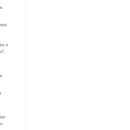
da
avam
as; o
o”,
da
a
tar
io