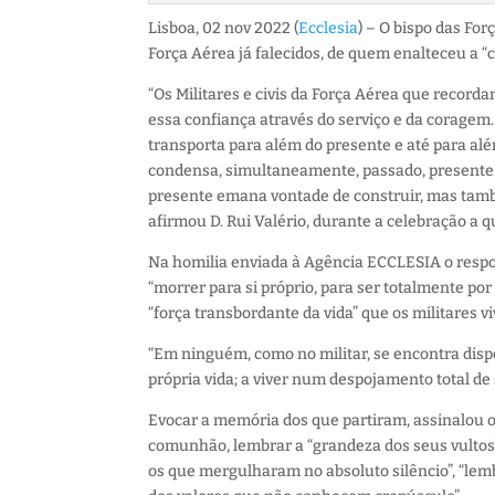
Lisboa, 02 nov 2022 (
Ecclesia
) – O bispo das Fo
Força Aérea já falecidos, de quem enalteceu a “co
“Os Militares e civis da Força Aérea que re
essa confiança através do serviço e da coragem.
transporta para além do presente e até para al
condensa, simultaneamente, passado, presente e 
presente emana vontade de construir, mas também
afirmou D. Rui Valério, durante a celebração a q
Na homilia enviada à Agência ECCLESIA o respon
“morrer para si próprio, para ser totalmente por
“força transbordante da vida” que os militares 
“Em ninguém, como no militar, se encontra dispo
própria vida; a viver num despojamento total de
Evocar a memória dos que partiram, assinalou 
comunhão, lembrar a “grandeza dos seus vultos” 
os que mergulharam no absoluto silêncio”, “lem