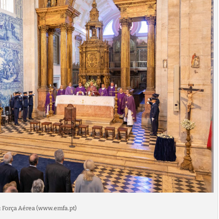
: Força Aérea (www.emfa.pt)