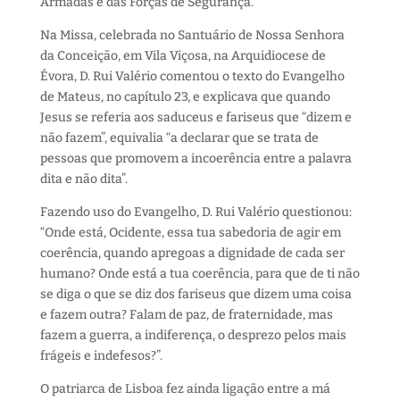
Armadas e das Forças de Segurança.
Na Missa, celebrada no Santuário de Nossa Senhora
da Conceição, em Vila Viçosa, na Arquidiocese de
Évora, D. Rui Valério comentou o texto do Evangelho
de Mateus, no capítulo 23, e explicava que quando
Jesus se referia aos saduceus e fariseus que “dizem e
não fazem”, equivalia “a declarar que se trata de
pessoas que promovem a incoerência entre a palavra
dita e não dita”.
Fazendo uso do Evangelho, D. Rui Valério questionou:
“Onde está, Ocidente, essa tua sabedoria de agir em
coerência, quando apregoas a dignidade de cada ser
humano? Onde está a tua coerência, para que de ti não
se diga o que se diz dos fariseus que dizem uma coisa
e fazem outra? Falam de paz, de fraternidade, mas
fazem a guerra, a indiferença, o desprezo pelos mais
frágeis e indefesos?”.
O patriarca de Lisboa fez ainda ligação entre a má