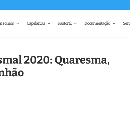
m somos
Capelanias
Pastoral
Documentação
Ser 
mal 2020: Quaresma,
nhão