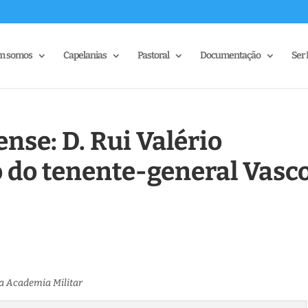
m somos
Capelanias
Pastoral
Documentação
Ser 
nse: D. Rui Valério
 do tenente-general Vasc
da Academia Militar