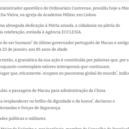
 administrador apostólico do Ordinariato Castrense, presidiu hoje a Mis
a Vieira, na igreja da Academia Militar, em Lisboa.
a abnegada dedicação à Pátria amada, a cidadania na pátria do
 da celebração, enviada à Agência ECCLESIA.
o do ser humano” do último governador português de Macau e antig
 22 de janeiro, aos 85 anos de idade.
istão, a gramática da sua ação é constituída por palavras que, por si
 enquanto contemplam valores intemporais que continuam
 lugar que, eticamente, ocupam no panorama global do mundo”, indic
icular, a passagem de Macau para administração da China.
 a resplandecer no brilho da dignidade e da honra”, declarou o
s Armadas e Forças de Segurança.
es políticas e militares.