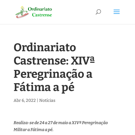
Ordinariato
Castrense: XIVª
Peregrinação a
Fátima a pé
Abr 6, 2022
|
Notícias
Realiza-se de 24 a 27 de maio a XIVª Peregrinação
Militar a Fátima a pé.