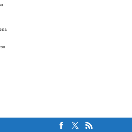
sa
uena
esa.