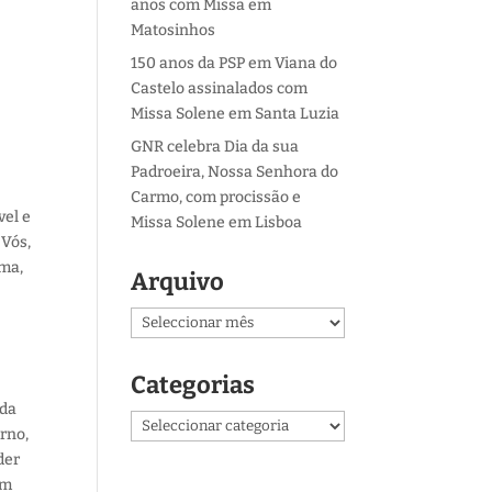
anos com Missa em
Matosinhos
150 anos da PSP em Viana do
Castelo assinalados com
Missa Solene em Santa Luzia
GNR celebra Dia da sua
Padroeira, Nossa Senhora do
Carmo, com procissão e
vel e
Missa Solene em Lisboa
 Vós,
lma,
Arquivo
Arquivo
Categorias
ida
Categorias
rno,
der
em