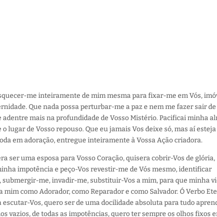
esquecer-me inteiramente de mim mesma para fixar-me em Vós, imó
ernidade.
Que nada possa perturbar-me a paz e nem me fazer sair de
adentre mais na profundidade de Vosso Mistério. Pacificai minha a
e o lugar de Vosso repouso. Que eu jamais Vos deixe só, mas aí esteja
 toda em adoração, entregue inteiramente à Vossa Ação criadora.
ra ser uma esposa para Vosso Coração, quisera cobrir-Vos de glória,
inha impotência e peço-Vos revestir-me de Vós mesmo, identificar
submergir-me, invadir-me, substituir-Vos a mim, para que minha v
e a mim como Adorador, como Reparador e como Salvador. Ó Verbo Ete
 escutar-Vos, quero ser de uma docilidade absoluta para tudo apren
odos vazios, de todas as impotências, quero ter sempre os olhos fixos 