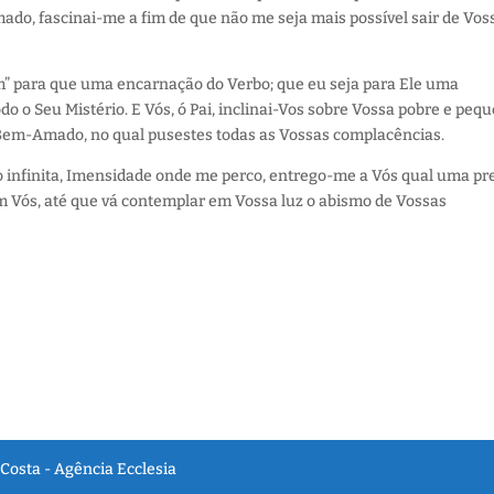
mado, fascinai-me a fim de que não me seja mais possível sair de Vos
im” para que uma encarnação do Verbo; que eu seja para Ele uma
 o Seu Mistério. E Vós, ó Pai, inclinai-Vos sobre Vossa pobre e peq
 Bem-Amado, no qual pusestes todas as Vossas complacências.
 infinita, Imensidade onde me perco, entrego-me a Vós qual uma pr
 Vós, até que vá contemplar em Vossa luz o abismo de Vossas
Costa - Agência Ecclesia