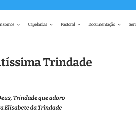
m somos
Capelanias
Pastoral
Documentação
Ser 
ntíssima Trindade
eus, Trindade que adoro
a Elisabete da Trindade