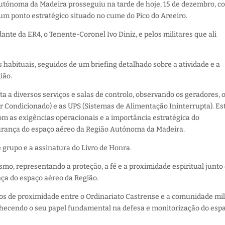
utónoma da Madeira prosseguiu na tarde de hoje, 15 de dezembro, c
um ponto estratégico situado no cume do Pico do Areeiro.
dante da ER4, o Tenente-Coronel Ivo Diniz, e pelos militares que ali
habituais, seguidos de um briefing detalhado sobre a atividade e a
ião.
ta a diversos serviços e salas de controlo, observando os geradores, 
 Condicionado) e as UPS (Sistemas de Alimentação Ininterrupta). Es
m as exigências operacionais e a importância estratégica do
urança do espaço aéreo da Região Autónoma da Madeira.
e grupo e a assinatura do Livro de Honra.
smo, representando a proteção, a fé e a proximidade espiritual junto
nça do espaço aéreo da Região.
aços de proximidade entre o Ordinariato Castrense e a comunidade mil
onhecendo o seu papel fundamental na defesa e monitorização do esp