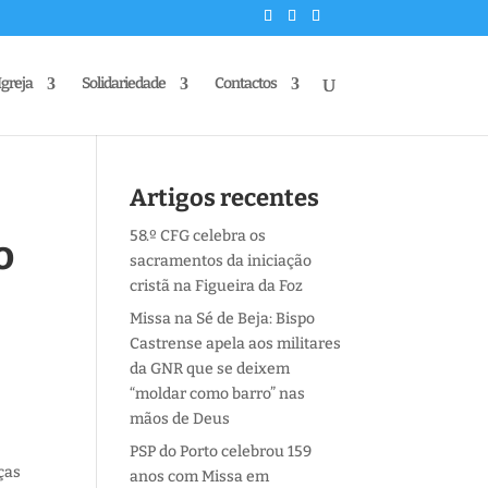
Igreja
Solidariedade
Contactos
Artigos recentes
58.º CFG celebra os
o
sacramentos da iniciação
cristã na Figueira da Foz
Missa na Sé de Beja: Bispo
Castrense apela aos militares
da GNR que se deixem
“moldar como barro” nas
mãos de Deus
PSP do Porto celebrou 159
ças
anos com Missa em