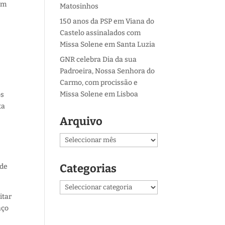
om
Matosinhos
150 anos da PSP em Viana do
Castelo assinalados com
Missa Solene em Santa Luzia
GNR celebra Dia da sua
Padroeira, Nossa Senhora do
Carmo, com procissão e
Missa Solene em Lisboa
os
ta
Arquivo
Arquivo
Categorias
 de
Categorias
itar
aço