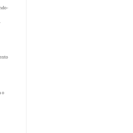
ando-
.
tento
m o