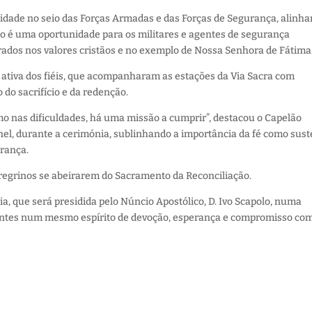
ualidade no seio das Forças Armadas e das Forças de Segurança, alinh
ção é uma oportunidade para os militares e agentes de segurança
rados nos valores cristãos e no exemplo de Nossa Senhora de Fátima
o ativa dos fiéis, que acompanharam as estações da Via Sacra com
o do sacrifício e da redenção.
o nas dificuldades, há uma missão a cumprir”, destacou o Capelão
nel, durante a cerimónia, sublinhando a importância da fé como sus
rança.
regrinos se abeirarem do Sacramento da Reconciliação.
, que será presidida pelo Núncio Apostólico, D. Ivo Scapolo, numa
pantes num mesmo espírito de devoção, esperança e compromisso co