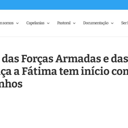
m somos
Capelanias
Pastoral
Documentação
Ser 
 das Forças Armadas e da
ça a Fátima tem início co
inhos