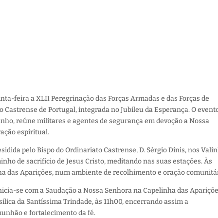
uinta-feira a XLII Peregrinação das Forças Armadas e das Forças de
o Castrense de Portugal, integrada no Jubileu da Esperança. O evento
junho, reúne militares e agentes de segurança em devoção a Nossa
ção espiritual.
dida pelo Bispo do Ordinariato Castrense, D. Sérgio Dinis, nos Vali
inho de sacrifício de Jesus Cristo, meditando nas suas estações. Às
nha das Aparições, num ambiente de recolhimento e oração comunitár
 inicia-se com a Saudação a Nossa Senhora na Capelinha das Apariçõe
sílica da Santíssima Trindade, às 11h00, encerrando assim a
nhão e fortalecimento da fé.