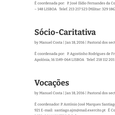
É coordenada por: P. José Ilídio Fernandes da C
– 148 LISBOA Telef. 213 217 523 (Militar: 329 18
Sócio-Caritativa
by
Manuel Costa
|
Jan 18, 2016
|
Pastoral dos sec
É coordenada por: P. Agostinho Rodrigues de Fr
Apolónia, 16 1149-064 LISBOA Telef. 218 112 201
Vocações
by
Manuel Costa
|
Jan 18, 2016
|
Pastoral dos sec
É coordenador: P. António José Marques Santiag
921 E-mail: santiago.ajm@mail.exercito.pt É C