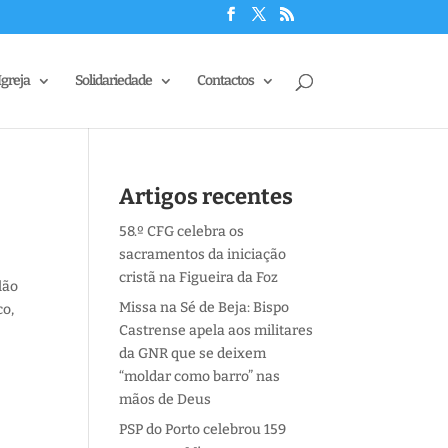
Igreja
Solidariedade
Contactos
Artigos recentes
58.º CFG celebra os
sacramentos da iniciação
cristã na Figueira da Foz
lão
Missa na Sé de Beja: Bispo
co,
Castrense apela aos militares
da GNR que se deixem
“moldar como barro” nas
mãos de Deus
PSP do Porto celebrou 159