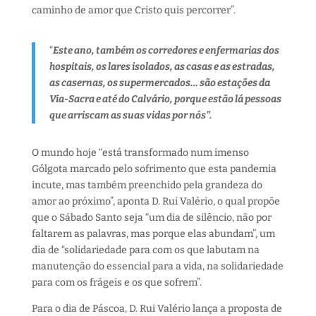
caminho de amor que Cristo quis percorrer”.
“
Este ano, também os corredores e enfermarias dos
hospitais, os lares isolados, as casas e as estradas,
as casernas, os supermercados… são estações da
Via-Sacra e até do Calvário, porque estão lá pessoas
que arriscam as suas vidas por nós”.
O mundo hoje “está transformado num imenso
Gólgota marcado pelo sofrimento que esta pandemia
incute, mas também preenchido pela grandeza do
amor ao próximo”, aponta D. Rui Valério, o qual propõe
que o Sábado Santo seja “um dia de silêncio, não por
faltarem as palavras, mas porque elas abundam”, um
dia de “solidariedade para com os que labutam na
manutenção do essencial para a vida, na solidariedade
para com os frágeis e os que sofrem”.
Para o dia de Páscoa, D. Rui Valério lança a proposta de