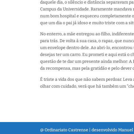
daquele dia, o silêncio e distância separavam pai
Campus da Universidade. Raramente mandava no
num bom hospital e esqueceu completamente o pa
que um dia o pai já idoso e muito triste com a si
No enterro, a mãe entregou ao filho, indiferente,
para trás. De volta à sua casa, o rapaz, que nun
um envelope dentro dele. Ao abri-lo, encontrou 
desejas ter um carro. Eu prometi e aqui está o 
questão de te dar um presente ainda melhor: A 
da recompensa, mas pela gratidão e pelo dever d
É triste a vida dos que não sabem perdoar. Leva a
olhar com cuidado, verá que há também um “che
@ Ordinariato Castrense | desenvolvido Manuel 