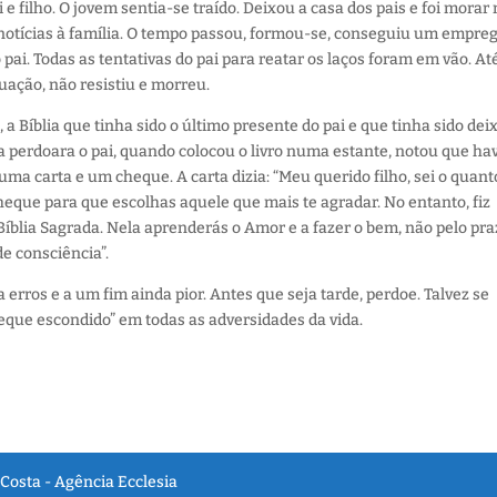
 e filho. O jovem sentia-se traído. Deixou a casa dos pais e foi morar
tícias à família. O tempo passou, formou-se, conseguiu um empre
i. Todas as tentativas do pai para reatar os laços foram em vão. At
tuação, não resistiu e morreu.
 a Bíblia que tinha sido o último presente do pai e que tinha sido dei
ca perdoara o pai, quando colocou o livro numa estante, notou que ha
uma carta e um cheque. A carta dizia: “Meu querido filho, sei o quant
cheque para que escolhas aquele que mais te agradar. No entanto, fiz
Bíblia Sagrada. Nela aprenderás o Amor e a fazer o bem, não pelo pra
e consciência”.
 erros e a um fim ainda pior. Antes que seja tarde, perdoe. Talvez se
que escondido” em todas as adversidades da vida.
Costa - Agência Ecclesia