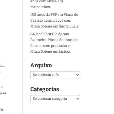
anos com Missa em
Matosinhos
150 anos da PSP em Viana do
Castelo assinalados com
Missa Solene em Santa Luzia
GNR celebra Dia da sua
s
Padroeira, Nossa Senhora do
Carmo, com procissão e
Missa Solene em Lisboa
Arquivo
ar.
,
Arquivo
 o
Categorias
apaz
Categorias
o
tir