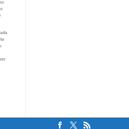
 no
go
é
xada
via
o
zer