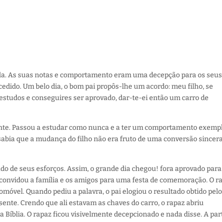
ola. As suas notas e comportamento eram uma decepção para os seu
cedido.
Um belo dia, o bom pai propôs-lhe um acordo: meu filho, se
studos e conseguires ser aprovado, dar-te-ei então um carro de
nte. Passou a estudar como nunca e a ter um comportamento exempl
sabia que a mudança do filho não era fruto de uma conversão sincera
!
do de seus esforços. Assim, o grande dia chegou! fora aprovado para
 convidou a família e os amigos para uma festa de comemoração. O r
utomóvel. Quando pediu a palavra, o pai elogiou o resultado obtido pel
ente. Crendo que ali estavam as chaves do carro, o rapaz abriu
Bíblia. O rapaz ficou visivelmente decepcionado e nada disse. A par