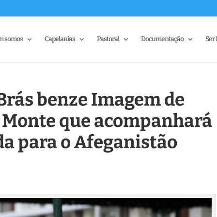
m somos
Capelanias
Pastoral
Documentação
Ser 
 Brás benze Imagem de
o Monte que acompanhará
ida para o Afeganistão