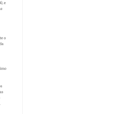
4), e
 a
te o
ada
ximo
os
uas
o
.