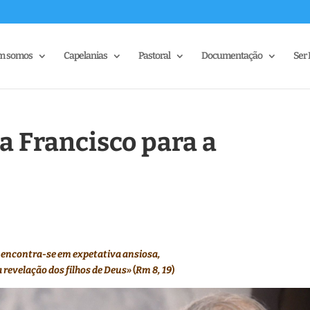
m somos
Capelanias
Pastoral
Documentação
Ser 
 Francisco para a
 encontra-se em expetativa ansiosa,
revelação dos filhos de Deus»
(
Rm 8, 19
)