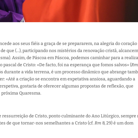
ncede aos seus fiéis a graça de se prepararem, na alegria do coração
m de que (…), participando nos mistérios da renovação cristã, alcancem
aresma). Assim, de Páscoa em Páscoa, podemos caminhar para a realiz
 pascal de Cristo:
«De facto, foi na esperança que fomos salvos» (
R
 nós durante a vida terrena, é um processo dinâmico que abrange ta
izer: «Até a criação se encontra em expetativa ansiosa, aguardando a
perspetiva, gostaria de oferecer algumas propostas de reflexão, que
a próxima Quaresma.
e ressurreição de Cristo, ponto culminante do Ano Litúrgico, sempre
tes de que tornar-nos semelhantes a Cristo (cf.
Rm
8, 29) é um dom