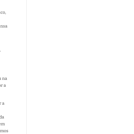
co,
ensa
»
u na
or a
r a
 da
 em
nemos