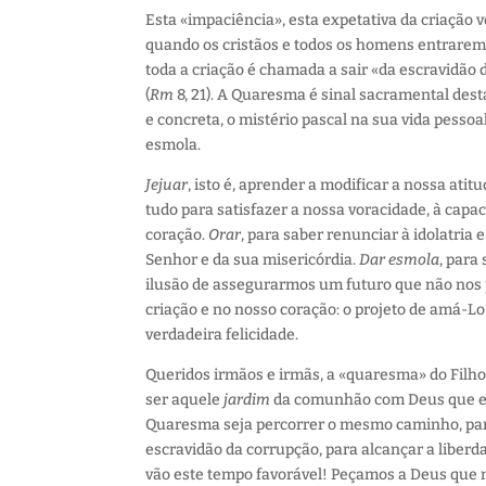
Esta «impaciência», esta expetativa da criação v
quando os cristãos e todos os homens entrarem
toda a criação é chamada a sair «da escravidão d
(
Rm
8, 21). A Quaresma é sinal sacramental des
e concreta, o mistério pascal na sua vida pessoal
esmola.
Jejuar
, isto é, aprender a modificar a nossa ati
tudo para satisfazer a nossa voracidade, à capa
coração.
Orar
, para saber renunciar à idolatria
Senhor e da sua misericórdia.
Dar esmola
, para
ilusão de assegurarmos um futuro que não nos p
criação e no nosso coração: o projeto de amá-L
verdadeira felicidade.
Queridos irmãos e irmãs, a «quaresma» do Filh
ser aquele
jardim
da comunhão com Deus que era
Quaresma seja percorrer o mesmo caminho, para 
escravidão da corrupção, para alcançar a liberda
vão este tempo favorável! Peçamos a Deus que