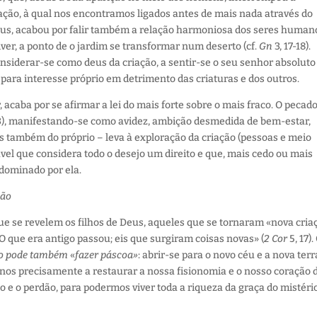
ção, à qual nos encontramos ligados antes de mais nada através do
s, acabou por falir também a relação harmoniosa dos seres human
er, a ponto de o jardim se transformar num deserto (cf.
Gn
3, 17-18).
siderar-se como deus da criação, a sentir-se o seu senhor absoluto
 para interesse próprio em detrimento das criaturas e dos outros.
 acaba por se afirmar a lei do mais forte sobre o mais fraco. O pecad
3), manifestando-se como avidez, ambição desmedida de bem-estar,
s também do próprio – leva à exploração da criação (pessoas e meio
vel que considera todo o desejo um direito e que, mais cedo ou mais
 dominado por ela.
dão
ue se revelem os filhos de Deus, aqueles que se tornaram «nova cria
O que era antigo passou; eis que surgiram coisas novas» (
2 Cor
5, 17)
ão pode também
«
fazer páscoa»
: abrir-se para o novo céu e a nova terr
nos precisamente a restaurar a nossa fisionomia e o nosso coração 
o e o perdão, para podermos viver toda a riqueza da graça do mistéri