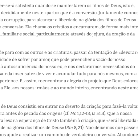
er-se-á satisfeita quando se manifestarem os filhos de Deus, isto é,
 decididamente neste «parto» que é a conversão. Juntamente connos
a corrupção, para alcançar a liberdade na glória dos filhos de Deus»
ta conversão. Ela chama os cristãos a encarnarem, de forma mais int
, familiar e social, particularmente através do jejum, da oração e da
tude para com os outros e as criaturas: passar da tentação de «devorar
cidade de sofrer por amor, que pode preencher o vazio do nosso
 e à autossuficiência do nosso eu, e nos declararmos necessitados do
 sair da insensatez de viver e acumular tudo para nós mesmos, com a
ertence. E, assim, reencontrar a alegria do projeto que Deus coloco
o a Ele, aos nossos irmãos e ao mundo inteiro, encontrando neste am
o de Deus consistiu em entrar no
deserto
da criação para fazê-la volta
 antes do pecado das origens (cf.
Mc
1,12-13;
Is
51,3). Que a nossa
levar a esperança de Cristo também à criação, que «será libertada
de na glória dos filhos de Deus» (
Rm
8, 21). Não deixemos que passe
 nos ajude a realizar um caminho de verdadeira conversão. Abando