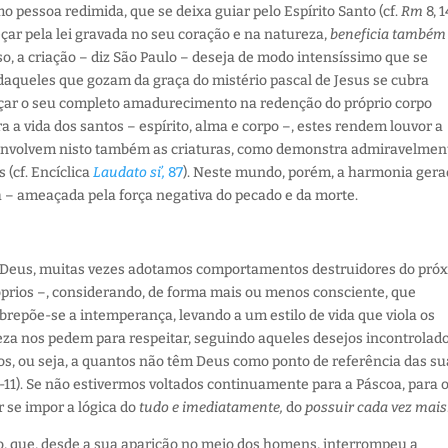
o pessoa redimida, que se deixa guiar pelo Espírito Santo (cf.
Rm
8, 1
eçar pela lei gravada no seu coração e na natureza,
beneficia também
so, a criação – diz São Paulo – deseja de modo intensíssimo que se
a daqueles que gozam da graça do mistério pascal de Jesus se cubra
nçar o seu completo amadurecimento na redenção do próprio corpo
 a vida dos santos – espírito, alma e corpo –, estes rendem louvor a
, envolvem nisto também as criaturas, como demonstra admiravelmen
 (cf. Encíclica
Laudato si’,
87
). Neste mundo, porém, a harmonia ger
 – ameaçada pela força negativa do pecado e da morte.
e Deus, muitas vezes adotamos comportamentos destruidores do pró
óprios –, considerando, de forma mais ou menos consciente, que
epõe-se a intemperança, levando a um estilo de vida que viola os
eza nos pedem para respeitar, seguindo aqueles desejos incontrolad
ios, ou seja, a quantos não têm Deus como ponto de referência das s
1-11). Se não estivermos voltados continuamente para a Páscoa, para 
r se impor a lógica do
tudo e imediatamente,
do
possuir cada vez mais
o, que, desde a sua aparição no meio dos homens, interrompeu a