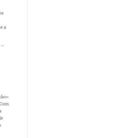
os
 e a
o –
ção»:
. Com
a
de
o