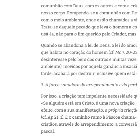
comunhão com Deus, com os outros e com a cria
nosso corpo. Rompendo-se a comunhão com Deu
com o meio ambiente, onde estão chamados a viv
Trata-se daquele pecado que leva o homem a con
usá-la, não para o fim querido pelo Criador, mas
Quando se abandona a lei de Deus, a lei do amor,
que habita no coração do homem (cf.
Mc
7, 20-2
desinteresse pelo bem dos outros e muitas veze
ambiente), movidos por aquela ganância insaciá
tarde, acabará por destruir inclusive quem está
3. A força sanadora do arrependimento e do per
Por isso, a criação tem impelente necessidade q
«Se alguém está em Cristo, é uma nova criação. 
efeito, com a sua manifestação,
a própria criaç
(cf.
Ap
21, 1). E o caminho rumo à Páscoa chama-
cristãos, através do arrependimento, a conversã
pascal.