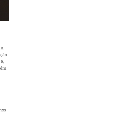
 a
ação
m
8,
mbém
 nos