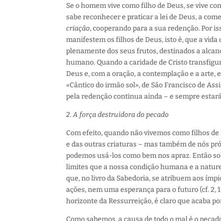
Se o homem vive como filho de Deus, se vive com
sabe reconhecer e praticar a lei de Deus, a com
criação
, cooperando para a sua redenção. Por is
manifestem os filhos de Deus, isto é, que a vid
plenamente dos seus frutos, destinados a alca
humano. Quando a caridade de Cristo transfigura
Deus e, com a oração, a contemplação e a arte
«Cântico do irmão sol», de São Francisco de Assis
pela redenção continua ainda – e sempre estará
2. A força destruidora do pecado
Com efeito, quando não vivemos como filhos d
e das outras criaturas – mas também de nós pr
podemos usá-los como bem nos apraz. Então sobr
limites que a nossa condição humana e a natur
que, no livro da Sabedoria, se atribuem aos ímp
ações, nem uma esperança para o futuro (cf. 2, 
horizonte da Ressurreição, é claro que acaba po
Como sabemos, a causa de todo o mal é o pecad