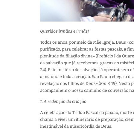
Queridos irmãos e irmãs!
Todos os anos, por meio da Mãe Igreja, Deus «co
purificado, para celebrar as festas pascais, a fi
plenitude da filiação divina» (Prefácio I da Qu
da salvação que já recebemos, graças ao mistério
24). Este mistério de salvação, já operante em
a história e toda a criação. São Paulo chega a d
revelação dos filhos de Deus» (
Rm
8, 19). Nesta 
acompanhem o nosso caminho de conversão n
1. A redenção da criação
A celebração do Tríduo Pascal da paixão, morte 
chama a viver um itinerário de preparação, cien
inestimável da misericórdia de Deus.