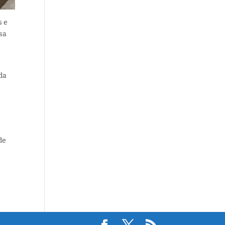
s e
ssa
 da
de