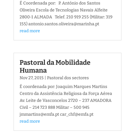
É Coordenada por: P. António dos Santos
Oliveira Escola de Tecnologias Navais Alfeite
2800-1 ALMADA Telef. 210 919 255 (Militar: 319
155) antonio.santos.oliveira@marinha.pt
read more
Pastoral da Mobilidade
Humana
Nov 27, 2015
|
Pastoral dos sectores
É coordenada por: Joaquim Marques Martins
Centro da Assistência Religiosa da Força Aérea
Av. Leite de Vasconcelos 2720 – 237 AMADORA
Civil – 214 723 888 Militar – 500 945
jmmartins@emfa.pt car_chf@emfa.pt
read more