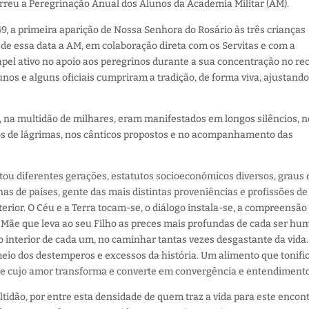
rreu a Peregrinação Anual dos Alunos da Academia Militar (AM).
49,
a primeira aparição de Nossa Senhora do Rosário às três crianças
de essa data a AM, em colaboração direta com os Servitas e com a
pel ativo no apoio aos peregrinos
durante a sua concentração no rec
unos e alguns oficiais cumpriram a tradição, de forma viva, ajustand
,
n
a multidão de milhares
,
eram
manifestados
em
longos silêncios, n
os de lágrimas,
nos cânticos propostos e no acompanhamento das
tou diferentes gerações, estatutos socioeconómicos diversos, graus 
nas de países, gente das mais distintas proveniências e profissões de
erior. O Céu e a Terra tocam-se, o diálogo
instala-se, a compreensão
Mãe que leva ao seu Filho as preces mais profundas de cada
ser hu
ao interior de cada um, no caminhar tantas vezes desgastante da vida.
eio dos destemperos e excessos da história
. Um alimento que tonifi
 cujo amor transforma e converte em
convergência e
entendimento
idão, por entre esta densidade de quem traz a vida para
este encon