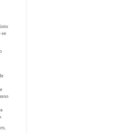
into
o-se
o
de
 e
mano
ca
.
tro
,