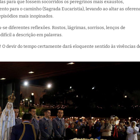
las para que fossem socorridos os
peregrinos
mais
exaustos
,
mento
para o caminho (Sagrada Eucaristia)
, levando ao altar
as oferen
episódios mais inopinados.
e diferentes reflexões. Rostos, lágrimas, sorrisos, lenços de
ifícil a descrição em palavras.
! O devir do tempo certamente dará eloquente sentido às vivências d