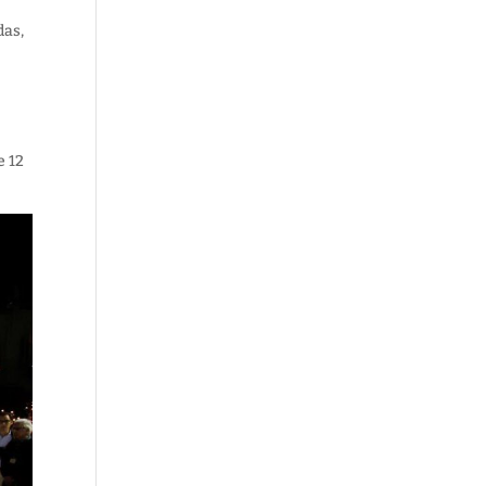
das,
e 12