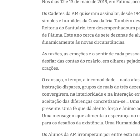
Nos dias 12 e 13
de maio de 2019
, em Fátima,
oco
O
s Cadetes da AM quiseram assinalar
, desde 19
simples e humildes da Cova da Iria. Também des
Reitoria do Santuário, tem
desempenhado
um pa
de Fátima. Este ano cerca de sete dezenas de al
dinamicamente às novas circunstâncias.
As razões, as emoções e o sentir de cada pessoa
desfiar das
contas do rosário, em olhares pejad
orações.
O cansaço, o tempo, a incomodidade…
nada
afas
instrução díspares, grupos de mais de três deze
convergirem, na interioridade e na interação ext
aceitação das diferenças concretizam-se… Uma 
presente
. Uma fé que dá
alento
, força e ânimo 
Uma
mensagem que alimenta a esperança
no m
para os desafios da existência.
Uma H
umanidade
Os Alunos da AM irromperam por entre esta mult