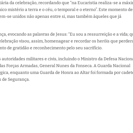
tária da celebração, recordando que “na Eucaristia realiza-se a máx
mistério a terra e o céu, o temporal e o eterno”. Este momento de
irem-se unidos não apenas entre si, mas também àqueles que já
, evocando as palavras de Jesus: “Eu sou a ressurreição e a vida; 
 celebração visou, assim, homenagear e recordar os heróis que perde
to de gratidão e reconhecimento pelo seu sacrifício.
autoridades militares e civis, incluindo o Ministro da Defesa Naciona
 das Forças Armadas, General Nunes da Fonseca. A Guarda Nacional
rgica, enquanto uma Guarda de Honra ao Altar foi formada por cadet
s de Segurança.