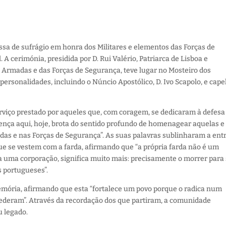
ssa de sufrágio em honra dos Militares e elementos das Forças de
A cerimónia, presidida por D. Rui Valério, Patriarca de Lisboa e
 Armadas e das Forças de Segurança, teve lugar no Mosteiro dos
ersonalidades, incluindo o Núncio Apostólico, D. Ivo Scapolo, e cape
serviço prestado por aqueles que, com coragem, se dedicaram à defesa
ença aqui, hoje, brota do sentido profundo de homenagear aquelas e
das e nas Forças de Segurança”. As suas palavras sublinharam a ent
e se vestem com a farda, afirmando que “a própria farda não é um
a uma corporação, significa muito mais: precisamente o morrer para 
s portugueses”.
mória, afirmando que esta “fortalece um povo porque o radica num
ederam”. Através da recordação dos que partiram, a comunidade
u legado.