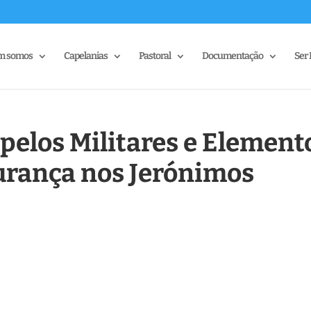
m somos
Capelanias
Pastoral
Documentação
Ser 
 pelos Militares e Element
urança nos Jerónimos