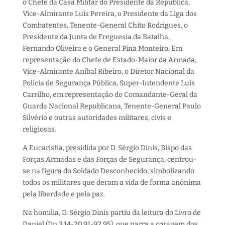
o Chefe da Casa Militar do Presidente da República,
Vice-Almirante Luís Pereira, o Presidente da Liga dos
Combatentes, Tenente-General Chito Rodrigues, o
Presidente da Junta de Freguesia da Batalha,
Fernando Oliveira e o General Pina Monteiro. Em
representação do Chefe de Estado-Maior da Armada,
Vice-Almirante Aníbal Ribeiro, o Diretor Nacional da
Polícia de Segurança Pública, Super-Intendente Luís
Carrilho, em representação do Comandante-Geral da
Guarda Nacional Republicana, Tenente-General Paulo
Silvério e outras autoridades militares, civis e
religiosas.
A Eucaristia, presidida por D. Sérgio Dinis, Bispo das
Forças Armadas e das Forças de Segurança, centrou-
se na figura do Soldado Desconhecido, simbolizando
todos os militares que deram a vida de forma anónima
pela liberdade e pela paz.
Na homilia, D. Sérgio Dinis partiu da leitura do Livro de
Daniel (Dn 3,14-20.91-92.95), que narra a coragem dos