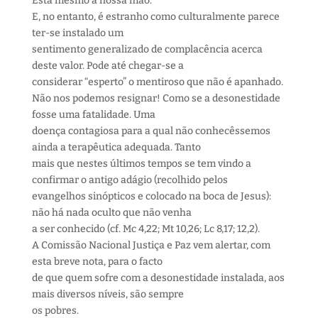
Está mesmo à nossa mão.
E, no entanto, é estranho como culturalmente parece
ter-se instalado um
sentimento generalizado de complacência acerca
deste valor. Pode até chegar-se a
considerar “esperto” o mentiroso que não é apanhado.
Não nos podemos resignar! Como se a desonestidade
fosse uma fatalidade. Uma
doença contagiosa para a qual não conhecêssemos
ainda a terapêutica adequada. Tanto
mais que nestes últimos tempos se tem vindo a
confirmar o antigo adágio (recolhido pelos
evangelhos sinópticos e colocado na boca de Jesus):
não há nada oculto que não venha
a ser conhecido (cf. Mc 4,22; Mt 10,26; Lc 8,17; 12,2).
A Comissão Nacional Justiça e Paz vem alertar, com
esta breve nota, para o facto
de que quem sofre com a desonestidade instalada, aos
mais diversos níveis, são sempre
os pobres.