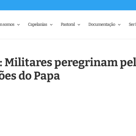
m somos
Capelanias
Pastoral
Documentação
Ser 
 Militares peregrinam pe
ções do Papa