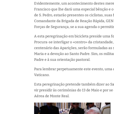
Evidentemente, um acontecimento destes merece 
Francisco que lhe dará uma especial bênção e o 
de S. Pedro, estarão presentes os ciclistas, su
Comandante da Brigada de Reação Rápida, GEN C
Forças de Segurança, se a sua agenda o permitir
A esta peregrinação em bicicleta preside uma fo
Procura-se interligar o «centro» da cristandad
centenário das Aparições, serão formuladas as 
Maria e a devoção ao Santo Padre. Sim, os milit
Padre e à sua orientação pastoral.
Para lembrar perpetuamente este evento, uma da
Vaticano.
Esta peregrinação pretende também dizer ao San
vir presidir às cerimónias do 13 de Maio e por s
Aérea de Monte Real.