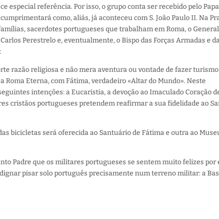
especial referência. Por isso, o grupo conta ser recebido pelo Pap
cumprimentará como, aliás, já aconteceu com S. João Paulo II. Na Pr
as famílias, sacerdotes portugueses que trabalham em Roma, o Genera
arlos Perestrelo e, eventualmente, o Bispo das Forças Armadas e d
.
rte razão religiosa e não mera aventura ou vontade de fazer turismo
e, a Roma Eterna, com Fátima, verdadeiro «Altar do Mundo». Neste
seguintes intenções: a Eucaristia, a devoção ao Imaculado Coração d
ares cristãos portugueses pretendem reafirmar a sua fidelidade ao S
s bicicletas será oferecida ao Santuário de Fátima e outra ao Muse
to Padre que os militares portugueses se sentem muito felizes por 
e dignar pisar solo português precisamente num terreno militar: a Ba