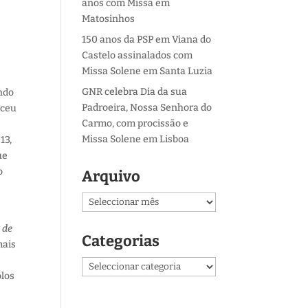
anos com Missa em
Matosinhos
150 anos da PSP em Viana do
Castelo assinalados com
Missa Solene em Santa Luzia
GNR celebra Dia da sua
ando
Padroeira, Nossa Senhora do
eceu
Carmo, com procissão e
Missa Solene em Lisboa
13,
ue
o
Arquivo
Arquivo
 de
Categorias
mais
Categorias
olos