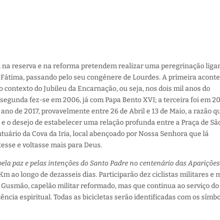
vo, na reserva e na reforma pretendem realizar uma peregrinação lig
e Fátima, passando pelo seu congénere de Lourdes.
A primeira acont
o contexto do Jubileu da Encarnação, ou seja, nos dois mil anos do
a segunda fez-se em 2006, já com Papa Bento XVI; a terceira foi em 20
 ano de 2017, provavelmente entre 26 de Abril e 13 de Maio, a razão q
 e o desejo de estabelecer uma relação profunda entre a Praça de Sã
tuário da Cova da Iria, local abençoado por Nossa Senhora que lá
esse e voltasse mais para Deus.
pela paz e pelas intenções do Santo Padre no centenário das Aparições
Km ao longo de dezasseis dias. Participarão dez ciclistas militares e 
io Gusmão, capelão militar reformado, mas que continua ao serviço do
ência espiritual. Todas as bicicletas serão identificadas com os símb