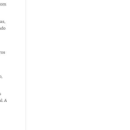
 com
as,
ndo
ros
o,
s
l. A