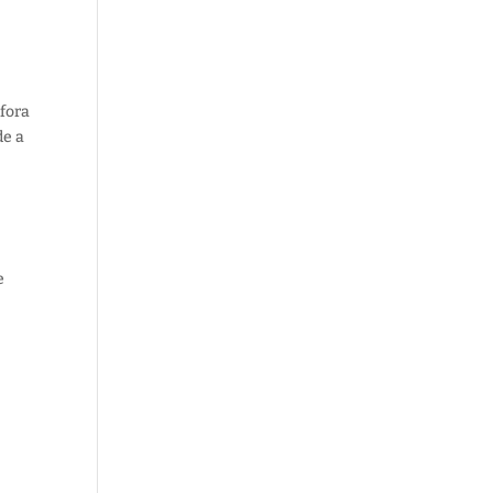
fora
de a
e