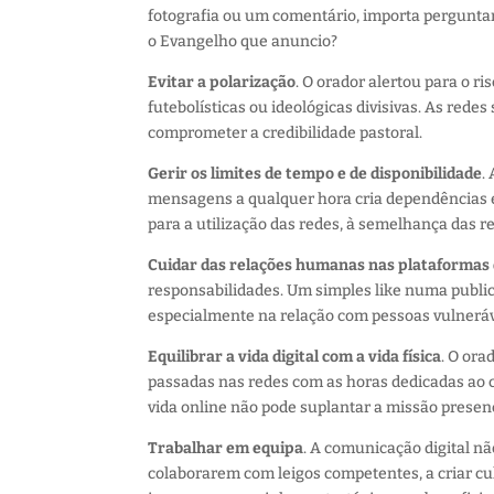
fotografia ou um comentário, importa perguntar
o Evangelho que anuncio?
Evitar a polarização
. O orador alertou para o ri
futebolísticas ou ideológicas divisivas. As rede
comprometer a credibilidade pastoral.
Gerir os limites de tempo e de disponibilidade
.
mensagens a qualquer hora cria dependências e
para a utilização das redes, à semelhança das r
Cuidar das relações humanas nas plataformas d
responsabilidades. Um simples like numa publi
especialmente na relação com pessoas vulneráve
Equilibrar a vida digital com a vida física
. O or
passadas nas redes com as horas dedicadas ao c
vida online não pode suplantar a missão presenc
Trabalhar em equipa
. A comunicação digital nã
colaborarem com leigos competentes, a criar c