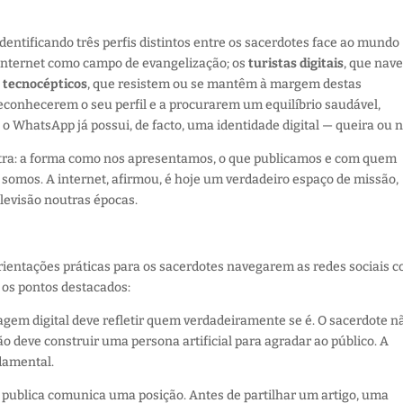
entificando três perfis distintos entre os sacerdotes face ao mundo
internet como campo de evangelização; os
turistas digitais
, que na
s
tecnocépticos
, que resistem ou se mantêm à margem destas
reconhecerem o seu perfil e a procurarem um equilíbrio saudável,
o WhatsApp já possui, de facto, uma identidade digital — queira ou n
utra: a forma como nos apresentamos, o que publicamos e com quem
omos. A internet, afirmou, é hoje um verdadeiro espaço de missão,
levisão noutras épocas.
entações práticas para os sacerdotes navegarem as redes sociais 
e os pontos destacados:
magem digital deve refletir quem verdadeiramente se é. O sacerdote n
 deve construir uma persona artificial para agradar ao público. A
ndamental.
e publica comunica uma posição. Antes de partilhar um artigo, uma