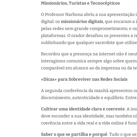
Missionários, Turistas e Tecnocépticos
O Professor Narbona abriu a sua apresentação id
digital: os
missionários digitais
, que encaram a 
pelas redes sem grande comprometimento; e o
plataformas. O orador desafiou os presentes a 
sublinhando que qualquer sacerdote que utilize 
Recordou que a presença na internet não é ne
interagimos comunica sempre algo sobre quem s
comparável em alcance ao da imprensa ou da te
«Dicas» para Sobreviver nas Redes Sociais
A segunda conferência da manhã apresentou ori
discernimento, autenticidade e equilíbrio. Entr
Cultivar uma identidade clara e coerente
. A i
deve esconder a sua identidade, mas também não
coerência entre a vida real e a vida online é fu
Saber o que se partilha e porquê
. Tudo o que s