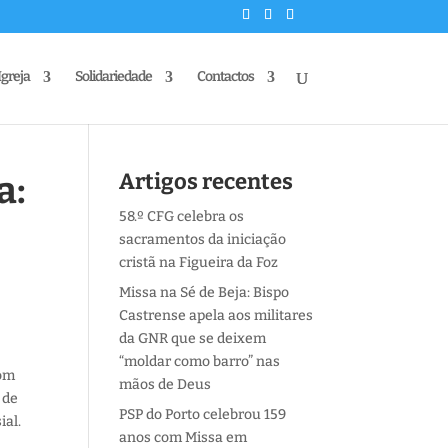
Igreja
Solidariedade
Contactos
a:
Artigos recentes
58.º CFG celebra os
sacramentos da iniciação
cristã na Figueira da Foz
Missa na Sé de Beja: Bispo
Castrense apela aos militares
da GNR que se deixem
“moldar como barro” nas
Bom
mãos de Deus
 de
PSP do Porto celebrou 159
ial.
anos com Missa em