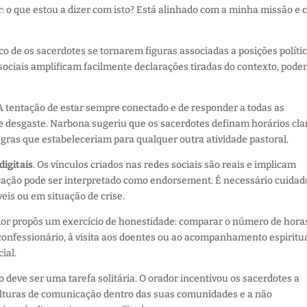
: o que estou a dizer com isto? Está alinhado com a minha missão e
sco de os sacerdotes se tornarem figuras associadas a posições polític
s sociais amplificam facilmente declarações tiradas do contexto, pode
 A tentação de estar sempre conectado e de responder a todas as
 desgaste. Narbona sugeriu que os sacerdotes definam horários cla
egras que estabeleceriam para qualquer outra atividade pastoral.
igitais
. Os vínculos criados nas redes sociais são reais e implicam
cação pode ser interpretado como endorsement. É necessário cuidad
is ou em situação de crise.
ador propôs um exercício de honestidade: comparar o número de hora
onfessionário, à visita aos doentes ou ao acompanhamento espiritua
ial.
o deve ser uma tarefa solitária. O orador incentivou os sacerdotes a
ulturas de comunicação dentro das suas comunidades e a não