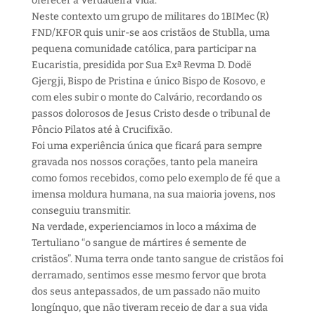
oferecer a Verdadeira Vida.
Neste contexto um grupo de militares do 1BIMec (R)
FND/KFOR quis unir-se aos cristãos de Stublla, uma
pequena comunidade católica, para participar na
Eucaristia, presidida por Sua Exª Revma D. Dodë
Gjergji, Bispo de Pristina e único Bispo de Kosovo, e
com eles subir o monte do Calvário, recordando os
passos dolorosos de Jesus Cristo desde o tribunal de
Pôncio Pilatos até à Crucifixão.
Foi uma experiência única que ficará para sempre
gravada nos nossos corações, tanto pela maneira
como fomos recebidos, como pelo exemplo de fé que a
imensa moldura humana, na sua maioria jovens, nos
conseguiu transmitir.
Na verdade, experienciamos in loco a máxima de
Tertuliano “o sangue de mártires é semente de
cristãos”. Numa terra onde tanto sangue de cristãos foi
derramado, sentimos esse mesmo fervor que brota
dos seus antepassados, de um passado não muito
longínquo, que não tiveram receio de dar a sua vida